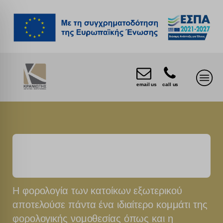
email us
call us
Υπηρεσίες Κατοίκων Εξωτερικού
Η φορολογία των κατοίκων εξωτερικού
αποτελούσε πάντα ένα ιδιαίτερο κομμάτι της
φορολογικής νομοθεσίας όπως και η