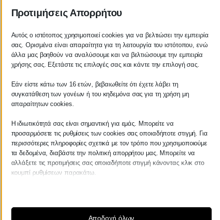
7. Υπηρεσία Φορολογικού Εκπροσώπου
Προτιμήσεις Απορρήτου
8. Ενημέρωση για νέους νόμους που αφορούν
Αυτός ο ιστότοπος χρησιμοποιεί cookies για να βελτιώσει την εμπειρία
κατοίκους εξωτερικού με σχετικό email.
σας. Ορισμένα είναι απαραίτητα για τη λειτουργία του ιστότοπου, ενώ
άλλα μας βοηθούν να αναλύσουμε και να βελτιώσουμε την εμπειρία
9. Αποστολή δημοσίων εγγράφων που σχετίζονται με
χρήσης σας. Εξετάστε τις επιλογές σας και κάντε την επιλογή σας.
την υπηρεσία
Εάν είστε κάτω των 16 ετών, βεβαιωθείτε ότι έχετε λάβει τη
συγκατάθεση των γονέων ή του κηδεμόνα σας για τη χρήση μη
10. Δήλωση Μισθωμάτων (Ε2)Του υπόχρεου (ή/και
απαραίτητων cookies.
της συζύγου)
Η ιδιωτικότητά σας είναι σημαντική για εμάς. Μπορείτε να
11. Ηλεκτρονική Θεώρηση 2 Μισθωτηρίων με
προσαρμόσετε τις ρυθμίσεις των cookies σας οποιαδήποτε στιγμή. Για
αποστολή αποδεικτικού
περισσότερες πληροφορίες σχετικά με τον τρόπο που χρησιμοποιούμε
τα δεδομένα, διαβάστε την πολιτική απορρήτου μας. Μπορείτε να
αλλάξετε τις προτιμήσεις σας οποιαδήποτε στιγμή κάνοντας κλικ στο
12. Αποστολή της Εικόνας Μητρώου Προσωπικά
κουμπί ρυθμίσεων παρακάτω.
Στοιχεία Φορολογουμένου που τηρούνται στο
TaxisNet
Λάβετε υπόψη ότι εάν επιλέξετε να απενεργοποιήσετε ορισμένους
τύπους cookies, αυτό μπορεί να επηρεάσει την εμπειρία σας στον
ιστότοπο και τις υπηρεσίες που μπορούμε να προσφέρουμε.
Αποδοχή όλων