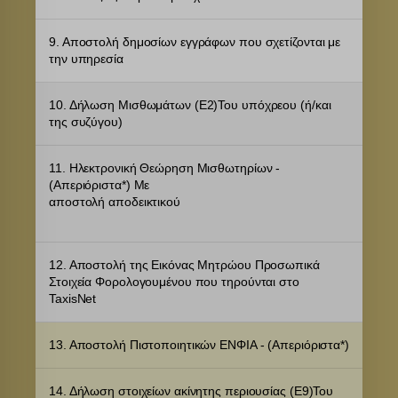
i.ytimg.com
kraniotis-gr.themebook.cloud
9. Αποστολή δημοσίων εγγράφων που σχετίζονται με
την υπηρεσία
kraniotis.aidaform.com
kraniotis.gr
10. Δήλωση Μισθωμάτων (Ε2)Του υπόχρεου (ή/και
o197999.ingest.sentry.io
της συζύγου)
phosphor.utils.elfsightcdn.com
11. Ηλεκτρονική Θεώρηση Μισθωτηρίων -
static.elfsight.com
(Απεριόριστα*) Με
storage.elfsight.com
αποστολή αποδεικτικού
widget.aidaform.com
www.gstatic.com
12. Αποστολή της Εικόνας Μητρώου Προσωπικά
Στοιχεία Φορολογουμένου που τηρούνται στο
TaxisNet
13. Αποστολή Πιστοποιητικών ΕΝΦΙΑ - (Απεριόριστα*)
14. Δήλωση στοιχείων ακίνητης περιουσίας (Ε9)Του