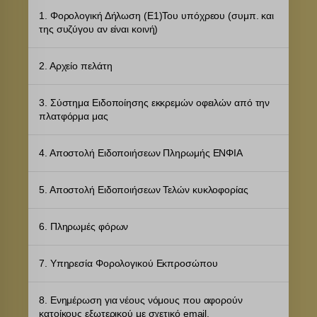
_fbp
www.google-analytics.com
στα κοινωνικά δίκτυα κ.λπ.
1. Φορολογική Δήλωση (Ε1)Του υπόχρεου (συμπ. και
connect.facebook.net
Εμφάνιση λεπτομερειών
της συζύγου αν είναι κοινή)
www.googletagmanager.com
Άλλες υπηρεσίες
fonts.googleapis.com
Αυτή η κατηγορία περιλαμβάνει όλα τα cookies, τομείς και
2. Αρχείο πελάτη
υπηρεσίες που δεν εμπίπτουν σε άλλες καθορισμένες κατηγορίες ή
fonts.gstatic.com
δεν έχουν κατηγοριοποιηθεί σαφώς.
3. Σύστημα Ειδοποίησης εκκρεμών οφειλών από την
secure.gravatar.com
Εμφάνιση λεπτομερειών
πλατφόρμα μας
www.facebook.com
borlabs-cookie
www.google.com
4. Αποστολή Ειδοποιήσεων Πληρωμής ΕΝΦΙΑ
chatbase_anon_id
www.youtube.com
5. Αποστολή Ειδοποιήσεων Τελών κυκλοφορίας
i18next
perf_*
6. Πληρωμές φόρων
SLO_GWPT_Show_Hide_tmp
SLO_wptGlobTipTmp
7. Υπηρεσία Φορολογικού Εκπροσώπου
apps.elfsight.com
core.service.elfsight.com
8. Ενημέρωση για νέους νόμους που αφορούν
κατοίκους εξωτερικού με σχετικό email.