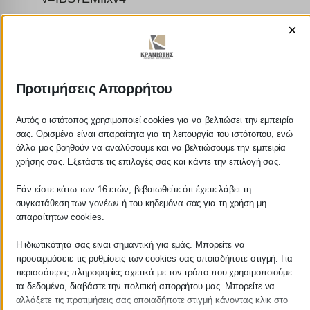
×
Προτιμήσεις Απορρήτου
ΚΡΑΝΙΩΤΗΣ
Αυτός ο ιστότοπος χρησιμοποιεί cookies για να βελτιώσει την εμπειρία
σας. Ορισμένα είναι απαραίτητα για τη λειτουργία του ιστότοπου, ενώ
ΛΟΓΙΣΤΙΚΑ - ΦΟΡΟΤΕΧΝΙΚΑ
άλλα μας βοηθούν να αναλύσουμε και να βελτιώσουμε την εμπειρία
χρήσης σας. Εξετάστε τις επιλογές σας και κάντε την επιλογή σας.
Follow us on
Εάν είστε κάτω των 16 ετών, βεβαιωθείτε ότι έχετε λάβει τη
συγκατάθεση των γονέων ή του κηδεμόνα σας για τη χρήση μη
απαραίτητων cookies.
Η ιδιωτικότητά σας είναι σημαντική για εμάς. Μπορείτε να
ΚΕΝΤΡΙΚΟ
προσαρμόσετε τις ρυθμίσεις των cookies σας οποιαδήποτε στιγμή. Για
περισσότερες πληροφορίες σχετικά με τον τρόπο που χρησιμοποιούμε
τα δεδομένα, διαβάστε την πολιτική απορρήτου μας. Μπορείτε να
Χρυσοστόμου Σμύρνης 55 & Θουκυδίδου
αλλάξετε τις προτιμήσεις σας οποιαδήποτε στιγμή κάνοντας κλικ στο