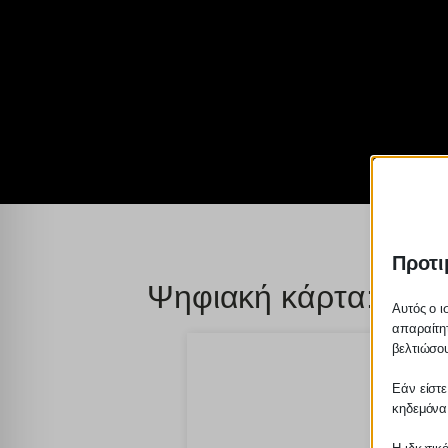
Προτι
Ψηφιακή κάρτα: Τι α
Αυτός ο ι
απαραίτητ
βελτιώσου
Εάν είστε
κηδεμόνα