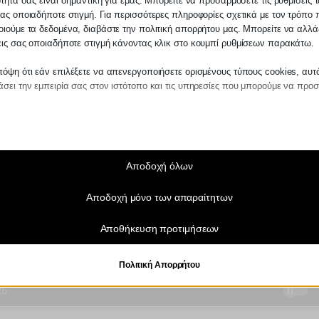
ότητά σας είναι σημαντική για εμάς. Μπορείτε να προσαρμόσετε τις ρυθμίσεις 
ας οποιαδήποτε στιγμή. Για περισσότερες πληροφορίες σχετικά με τον τρόπο 
ιούμε τα δεδομένα, διαβάστε την πολιτική απορρήτου μας. Μπορείτε να αλλάξ
εις σας οποιαδήποτε στιγμή κάνοντας κλικ στο κουμπί ρυθμίσεων παρακάτω.
όψη ότι εάν επιλέξετε να απενεργοποιήσετε ορισμένους τύπους cookies, αυτ
σει την εμπειρία σας στον ιστότοπο και τις υπηρεσίες που μπορούμε να προ
αίτητα
ραίτητα cookies και υπηρεσίες επιτρέπουν βασικές λειτουργίες και είναι απα
ν ορθή λειτουργία του ιστότοπου. Αυτά τα cookies και υπηρεσίες δεν απαιτούν 
άθεση του χρήστη σύμφωνα με τον GDPR.
Αποδοχή όλων
Εμφάνιση λεπτομερειών
Αποδοχή μόνο των απαραίτητων
τικά
notice_accepted
τιστικά cookies συλλέγουν πληροφορίες χρήσης, επιτρέποντάς μας να αποκτ
Αποθήκευση προτιμήσεων
ς για το πώς αλληλεπιδρούν οι επισκέπτες με τον ιστότοπό μας.
SSID
Εμφάνιση λεπτομερειών
ngs-*
Πολιτική Απορρήτου
τινγκ
ngs-time-*
ρεσίες μάρκετινγκ χρησιμοποιούνται από διαφημιστές τρίτων για να εμφανίζου
ικευμένες διαφημίσεις. Το κάνουν παρακολουθώντας τους επισκέπτες σε διάφ
_current_admin_language_*
πους.