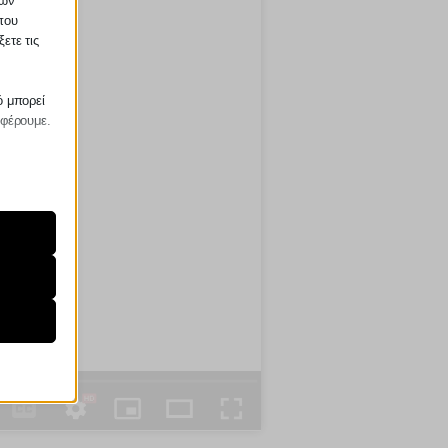
των
που
ετε τις
ό μπορεί
σφέρουμε.
ραίτητα
τη
ήσουμε
ν
ορους