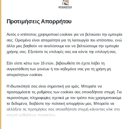
ΚΡΑΝΙΩΤΗΣ
Προτιμήσεις Απορρήτου
ΛΟΓΙΣΤΙΚΑ - ΦΟΡΟΤΕΧΝΙΚΑ
Αυτός ο ιστότοπος χρησιμοποιεί cookies για να βελτιώσει την εμπειρία
σας. Ορισμένα είναι απαραίτητα για τη λειτουργία του ιστότοπου, ενώ
Follow us on
άλλα μας βοηθούν να αναλύσουμε και να βελτιώσουμε την εμπειρία
χρήσης σας. Εξετάστε τις επιλογές σας και κάντε την επιλογή σας.
Εάν είστε κάτω των 16 ετών, βεβαιωθείτε ότι έχετε λάβει τη
συγκατάθεση των γονέων ή του κηδεμόνα σας για τη χρήση μη
ΚΕΝΤΡΙΚΟ
απαραίτητων cookies.
Η ιδιωτικότητά σας είναι σημαντική για εμάς. Μπορείτε να
Χρυσοστόμου Σμύρνης 55 & Θουκυδίδου
προσαρμόσετε τις ρυθμίσεις των cookies σας οποιαδήποτε στιγμή. Για
περισσότερες πληροφορίες σχετικά με τον τρόπο που χρησιμοποιούμε
Καλαμάτα, 24100
τα δεδομένα, διαβάστε την πολιτική απορρήτου μας. Μπορείτε να
αλλάξετε τις προτιμήσεις σας οποιαδήποτε στιγμή κάνοντας κλικ στο
Μεσσηνία, Ελλάδα
κουμπί ρυθμίσεων παρακάτω.
info@kraniotis.gr
Λάβετε υπόψη ότι εάν επιλέξετε να απενεργοποιήσετε ορισμένους