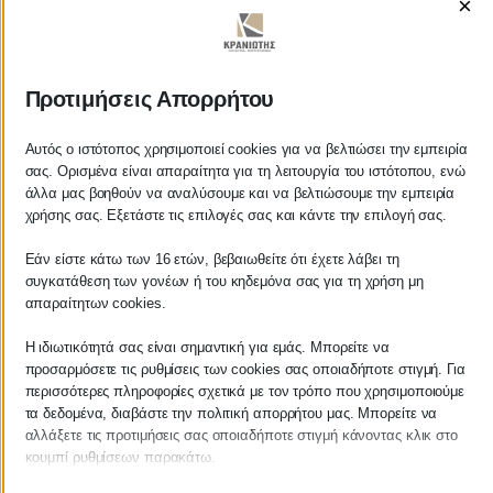
×
ΚΡΑΝΙΩΤΗΣ
Προτιμήσεις Απορρήτου
ΛΟΓΙΣΤΙΚΑ - ΦΟΡΟΤΕΧΝΙΚΑ
Αυτός ο ιστότοπος χρησιμοποιεί cookies για να βελτιώσει την εμπειρία
σας. Ορισμένα είναι απαραίτητα για τη λειτουργία του ιστότοπου, ενώ
Follow us on
άλλα μας βοηθούν να αναλύσουμε και να βελτιώσουμε την εμπειρία
χρήσης σας. Εξετάστε τις επιλογές σας και κάντε την επιλογή σας.
Εάν είστε κάτω των 16 ετών, βεβαιωθείτε ότι έχετε λάβει τη
συγκατάθεση των γονέων ή του κηδεμόνα σας για τη χρήση μη
απαραίτητων cookies.
ΚΕΝΤΡΙΚΟ
Η ιδιωτικότητά σας είναι σημαντική για εμάς. Μπορείτε να
προσαρμόσετε τις ρυθμίσεις των cookies σας οποιαδήποτε στιγμή. Για
Χρυσοστόμου Σμύρνης 55 & Θουκυδίδου
περισσότερες πληροφορίες σχετικά με τον τρόπο που χρησιμοποιούμε
τα δεδομένα, διαβάστε την πολιτική απορρήτου μας. Μπορείτε να
Καλαμάτα, 24100
αλλάξετε τις προτιμήσεις σας οποιαδήποτε στιγμή κάνοντας κλικ στο
Μεσσηνία, Ελλάδα
κουμπί ρυθμίσεων παρακάτω.