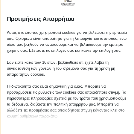
ΚΡΑΝΙΩΤΗΣ
Προτιμήσεις Απορρήτου
ΛΟΓΙΣΤΙΚΑ - ΦΟΡΟΤΕΧΝΙΚΑ
Αυτός ο ιστότοπος χρησιμοποιεί cookies για να βελτιώσει την εμπειρία
Follow us on
σας. Ορισμένα είναι απαραίτητα για τη λειτουργία του ιστότοπου, ενώ
άλλα μας βοηθούν να αναλύσουμε και να βελτιώσουμε την εμπειρία
χρήσης σας. Εξετάστε τις επιλογές σας και κάντε την επιλογή σας.
Εάν είστε κάτω των 16 ετών, βεβαιωθείτε ότι έχετε λάβει τη
συγκατάθεση των γονέων ή του κηδεμόνα σας για τη χρήση μη
ΚΕΝΤΡΙΚΟ
απαραίτητων cookies.
Χρυσοστόμου Σμύρνης 55 & Θουκυδίδου
Η ιδιωτικότητά σας είναι σημαντική για εμάς. Μπορείτε να
προσαρμόσετε τις ρυθμίσεις των cookies σας οποιαδήποτε στιγμή. Για
Καλαμάτα, 24100
περισσότερες πληροφορίες σχετικά με τον τρόπο που χρησιμοποιούμε
τα δεδομένα, διαβάστε την πολιτική απορρήτου μας. Μπορείτε να
Μεσσηνία, Ελλάδα
αλλάξετε τις προτιμήσεις σας οποιαδήποτε στιγμή κάνοντας κλικ στο
κουμπί ρυθμίσεων παρακάτω.
info@kraniotis.gr
Λάβετε υπόψη ότι εάν επιλέξετε να απενεργοποιήσετε ορισμένους