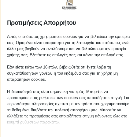
ΚΡΑΝΙΩΤΗΣ
Προτιμήσεις Απορρήτου
ΛΟΓΙΣΤΙΚΑ - ΦΟΡΟΤΕΧΝΙΚΑ
Αυτός ο ιστότοπος χρησιμοποιεί cookies για να βελτιώσει την εμπειρία
σας. Ορισμένα είναι απαραίτητα για τη λειτουργία του ιστότοπου, ενώ
Follow us on
άλλα μας βοηθούν να αναλύσουμε και να βελτιώσουμε την εμπειρία
χρήσης σας. Εξετάστε τις επιλογές σας και κάντε την επιλογή σας.
Εάν είστε κάτω των 16 ετών, βεβαιωθείτε ότι έχετε λάβει τη
συγκατάθεση των γονέων ή του κηδεμόνα σας για τη χρήση μη
ΚΕΝΤΡΙΚΟ
απαραίτητων cookies.
Η ιδιωτικότητά σας είναι σημαντική για εμάς. Μπορείτε να
Χρυσοστόμου Σμύρνης 55 & Θουκυδίδου
προσαρμόσετε τις ρυθμίσεις των cookies σας οποιαδήποτε στιγμή. Για
περισσότερες πληροφορίες σχετικά με τον τρόπο που χρησιμοποιούμε
Καλαμάτα, 24100
τα δεδομένα, διαβάστε την πολιτική απορρήτου μας. Μπορείτε να
αλλάξετε τις προτιμήσεις σας οποιαδήποτε στιγμή κάνοντας κλικ στο
Μεσσηνία, Ελλάδα
κουμπί ρυθμίσεων παρακάτω.
info@kraniotis.gr
Λάβετε υπόψη ότι εάν επιλέξετε να απενεργοποιήσετε ορισμένους