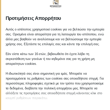
ΚΡΑΝΙΩΤΗΣ
Προτιμήσεις Απορρήτου
ΛΟΓΙΣΤΙΚΑ - ΦΟΡΟΤΕΧΝΙΚΑ
Αυτός ο ιστότοπος χρησιμοποιεί cookies για να βελτιώσει την εμπειρία
σας. Ορισμένα είναι απαραίτητα για τη λειτουργία του ιστότοπου, ενώ
Follow us on
άλλα μας βοηθούν να αναλύσουμε και να βελτιώσουμε την εμπειρία
χρήσης σας. Εξετάστε τις επιλογές σας και κάντε την επιλογή σας.
Εάν είστε κάτω των 16 ετών, βεβαιωθείτε ότι έχετε λάβει τη
συγκατάθεση των γονέων ή του κηδεμόνα σας για τη χρήση μη
ΚΕΝΤΡΙΚΟ
απαραίτητων cookies.
Η ιδιωτικότητά σας είναι σημαντική για εμάς. Μπορείτε να
Χρυσοστόμου Σμύρνης 55 & Θουκυδίδου
προσαρμόσετε τις ρυθμίσεις των cookies σας οποιαδήποτε στιγμή. Για
περισσότερες πληροφορίες σχετικά με τον τρόπο που χρησιμοποιούμε
Καλαμάτα, 24100
τα δεδομένα, διαβάστε την πολιτική απορρήτου μας. Μπορείτε να
αλλάξετε τις προτιμήσεις σας οποιαδήποτε στιγμή κάνοντας κλικ στο
Μεσσηνία, Ελλάδα
κουμπί ρυθμίσεων παρακάτω.
info@kraniotis.gr
Λάβετε υπόψη ότι εάν επιλέξετε να απενεργοποιήσετε ορισμένους