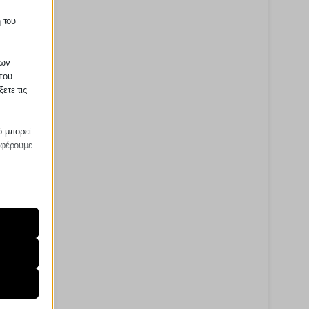
 του
των
που
ετε τις
ό μπορεί
σφέρουμε.
ραίτητα
τη
ήσουμε