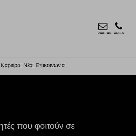
email us
call us
Καριέρα
Νέα
Επικοινωνία
τητές που φοιτούν σε