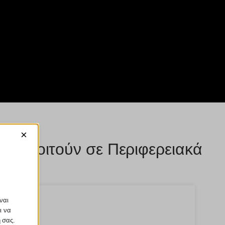
×
 που φοιτούν σε Περιφερειακά
ναι
ι να
ή σας.