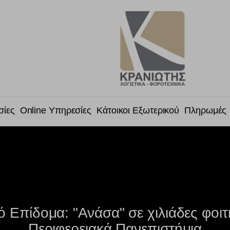
σίες
Online Υπηρεσίες
Κάτοικοι Εξωτερικού
Πληρωμές
ό Επίδομα: "Ανάσα" σε χιλιάδες φοι
Περιφερειακά Πανεπιστήμια