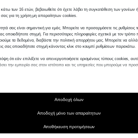
 κάτω των 16 ετών, βεβαιωθείτε ότι έχετε λάβει τη συγκατάθεση των γονέων ή
 σας για τη χρήση μη απαραίτητων cookies.
ότητά σας είναι σημαντική για εμάς. Μπορείτε να προσαρμόσετε τις ρυθμίσεις 
ας οποιαδήποτε στιγμή. Για περισσότερες πληροφορίες σχετικά με τον τρόπο 
ιούμε τα δεδομένα, διαβάστε την πολιτική απορρήτου μας. Μπορείτε να αλλάξ
εις σας οποιαδήποτε στιγμή κάνοντας κλικ στο κουμπί ρυθμίσεων παρακάτω.
όψη ότι εάν επιλέξετε να απενεργοποιήσετε ορισμένους τύπους cookies, αυτ
σει την εμπειρία σας στον ιστότοπο και τις υπηρεσίες που μπορούμε να προ
αίτητα
ραίτητα cookies και υπηρεσίες επιτρέπουν βασικές λειτουργίες και είναι απα
ν ορθή λειτουργία του ιστότοπου. Αυτά τα cookies και υπηρεσίες δεν απαιτούν 
άθεση του χρήστη σύμφωνα με τον GDPR.
Αποδοχή όλων
Εμφάνιση λεπτομερειών
Αποδοχή μόνο των απαραίτητων
τικά
notice_accepted
τιστικά cookies συλλέγουν πληροφορίες χρήσης, επιτρέποντάς μας να αποκτ
Αποθήκευση προτιμήσεων
ς για το πώς αλληλεπιδρούν οι επισκέπτες με τον ιστότοπό μας.
SSID
Εμφάνιση λεπτομερειών