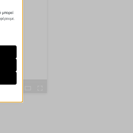
ό μπορεί
σφέρουμε.
ραίτητα
τη
ήσουμε
ν
ορους