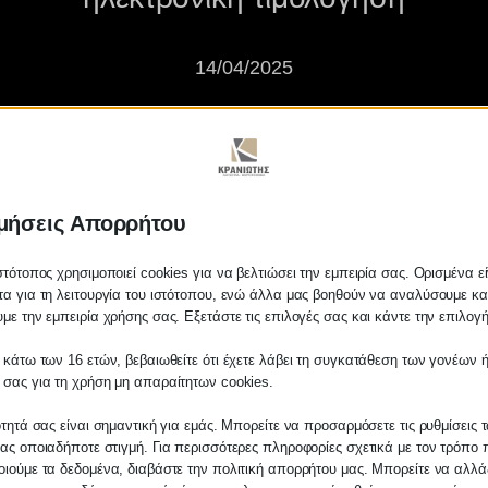
14/04/2025
μήσεις Απορρήτου
στότοπος χρησιμοποιεί cookies για να βελτιώσει την εμπειρία σας. Ορισμένα εί
α για τη λειτουργία του ιστότοπου, ενώ άλλα μας βοηθούν να αναλύσουμε κα
από το Φθινόπωρο η ηλεκτρονι
με την εμπειρία χρήσης σας. Εξετάστε τις επιλογές σας και κάντε την επιλογ
 κάτω των 16 ετών, βεβαιωθείτε ότι έχετε λάβει τη συγκατάθεση των γονέων ή
 σας για τη χρήση μη απαραίτητων cookies.
ότητά σας είναι σημαντική για εμάς. Μπορείτε να προσαρμόσετε τις ρυθμίσεις 
ας οποιαδήποτε στιγμή. Για περισσότερες πληροφορίες σχετικά με τον τρόπο 
ιούμε τα δεδομένα, διαβάστε την πολιτική απορρήτου μας. Μπορείτε να αλλάξ