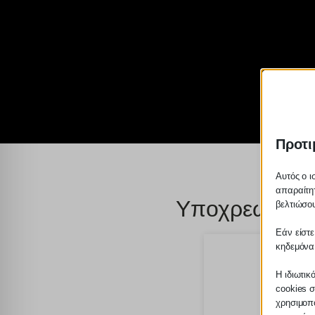
Προτι
Αυτός ο ι
απαραίτητ
Υποχρεωτική 
βελτιώσου
Εάν είστε
κηδεμόνα
Η ιδιωτικ
cookies σ
χρησιμοπο