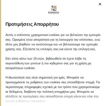
×
Προτιμήσεις Απορρήτου
ΚΡΑΝΙΩΤΗΣ
ΛΟΓΙΣΤΙΚΑ - ΦΟΡΟΤΕΧΝΙΚΑ
Αυτός ο ιστότοπος χρησιμοποιεί cookies για να βελτιώσει την εμπειρία
σας. Ορισμένα είναι απαραίτητα για τη λειτουργία του ιστότοπου, ενώ
άλλα μας βοηθούν να αναλύσουμε και να βελτιώσουμε την εμπειρία
Follow us on
χρήσης σας. Εξετάστε τις επιλογές σας και κάντε την επιλογή σας.
Εάν είστε κάτω των 16 ετών, βεβαιωθείτε ότι έχετε λάβει τη
συγκατάθεση των γονέων ή του κηδεμόνα σας για τη χρήση μη
απαραίτητων cookies.
ΚΕΝΤΡΙΚΟ
Η ιδιωτικότητά σας είναι σημαντική για εμάς. Μπορείτε να
προσαρμόσετε τις ρυθμίσεις των cookies σας οποιαδήποτε στιγμή. Για
Χρυσοστόμου Σμύρνης 55 & Θουκυδίδου
περισσότερες πληροφορίες σχετικά με τον τρόπο που χρησιμοποιούμε
τα δεδομένα, διαβάστε την πολιτική απορρήτου μας. Μπορείτε να
Καλαμάτα, 24100
αλλάξετε τις προτιμήσεις σας οποιαδήποτε στιγμή κάνοντας κλικ στο
κουμπί ρυθμίσεων παρακάτω.
Μεσσηνία, Ελλάδα