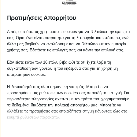
ΚΡΑΝΙΩΤΗΣ
Προτιμήσεις Απορρήτου
ΛΟΓΙΣΤΙΚΑ - ΦΟΡΟΤΕΧΝΙΚΑ
Αυτός ο ιστότοπος χρησιμοποιεί cookies για να βελτιώσει την εμπειρία
Follow us on
σας. Ορισμένα είναι απαραίτητα για τη λειτουργία του ιστότοπου, ενώ
άλλα μας βοηθούν να αναλύσουμε και να βελτιώσουμε την εμπειρία
χρήσης σας. Εξετάστε τις επιλογές σας και κάντε την επιλογή σας.
Εάν είστε κάτω των 16 ετών, βεβαιωθείτε ότι έχετε λάβει τη
ΚΕΝΤΡΙΚΟ
συγκατάθεση των γονέων ή του κηδεμόνα σας για τη χρήση μη
απαραίτητων cookies.
Χρυσοστόμου Σμύρνης 55 & Θουκυδίδου
Η ιδιωτικότητά σας είναι σημαντική για εμάς. Μπορείτε να
προσαρμόσετε τις ρυθμίσεις των cookies σας οποιαδήποτε στιγμή. Για
Καλαμάτα, 24100
περισσότερες πληροφορίες σχετικά με τον τρόπο που χρησιμοποιούμε
τα δεδομένα, διαβάστε την πολιτική απορρήτου μας. Μπορείτε να
Μεσσηνία, Ελλάδα
αλλάξετε τις προτιμήσεις σας οποιαδήποτε στιγμή κάνοντας κλικ στο
κουμπί ρυθμίσεων παρακάτω.
info@kraniotis.gr
Λάβετε υπόψη ότι εάν επιλέξετε να απενεργοποιήσετε ορισμένους
τύπους cookies, αυτό μπορεί να επηρεάσει την εμπειρία σας στον