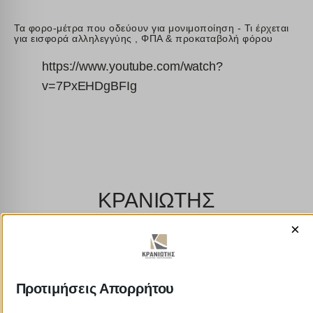
Τα φορο-μέτρα που οδεύουν για μονιμοποίηση - Τι έρχεται
για εισφορά αλληλεγγύης , ΦΠΑ & προκαταβολή φόρου
https://www.youtube.com/watch?
v=7PxEHDgBFIg
ΚΡΑΝΙΩΤΗΣ
×
ΛΟΓΙΣΤΙΚΑ - ΦΟΡΟΤΕΧΝΙΚΑ
Follow us on
Προτιμήσεις Απορρήτου