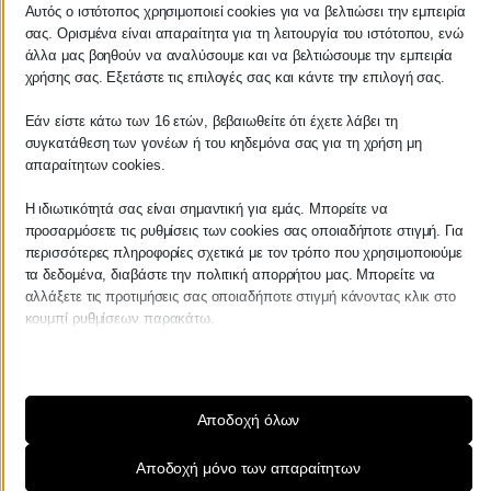
Αυτός ο ιστότοπος χρησιμοποιεί cookies για να βελτιώσει την εμπειρία
σας. Ορισμένα είναι απαραίτητα για τη λειτουργία του ιστότοπου, ενώ
ΚΕΝΤΡΙΚΟ
άλλα μας βοηθούν να αναλύσουμε και να βελτιώσουμε την εμπειρία
χρήσης σας. Εξετάστε τις επιλογές σας και κάντε την επιλογή σας.
Χρυσοστόμου Σμύρνης 55 & Θουκυδίδου
Εάν είστε κάτω των 16 ετών, βεβαιωθείτε ότι έχετε λάβει τη
συγκατάθεση των γονέων ή του κηδεμόνα σας για τη χρήση μη
Καλαμάτα, 24100
απαραίτητων cookies.
Μεσσηνία, Ελλάδα
Η ιδιωτικότητά σας είναι σημαντική για εμάς. Μπορείτε να
info@kraniotis.gr
προσαρμόσετε τις ρυθμίσεις των cookies σας οποιαδήποτε στιγμή. Για
περισσότερες πληροφορίες σχετικά με τον τρόπο που χρησιμοποιούμε
τα δεδομένα, διαβάστε την πολιτική απορρήτου μας. Μπορείτε να
αλλάξετε τις προτιμήσεις σας οποιαδήποτε στιγμή κάνοντας κλικ στο
ΥΠΟΚΑΤΑΣΤΗΜΑ
κουμπί ρυθμίσεων παρακάτω.
Καμβύση 38
Λάβετε υπόψη ότι εάν επιλέξετε να απενεργοποιήσετε ορισμένους
τύπους cookies, αυτό μπορεί να επηρεάσει την εμπειρία σας στον
Καλαμάτα, 24100
ιστότοπο και τις υπηρεσίες που μπορούμε να προσφέρουμε.
Αποδοχή όλων
Μεσσηνία, Ελλάδα
Απαραίτητα
Αποδοχή μόνο των απαραίτητων
info@kraniotis.gr
Τα απαραίτητα cookies και υπηρεσίες επιτρέπουν βασικές