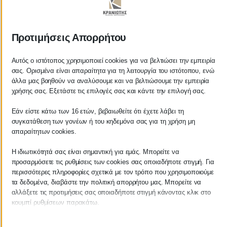
ΚΡΑΝΙΩΤΗΣ
Προτιμήσεις Απορρήτου
ΛΟΓΙΣΤΙΚΑ - ΦΟΡΟΤΕΧΝΙΚΑ
Αυτός ο ιστότοπος χρησιμοποιεί cookies για να βελτιώσει την εμπειρία
σας. Ορισμένα είναι απαραίτητα για τη λειτουργία του ιστότοπου, ενώ
Follow us on
άλλα μας βοηθούν να αναλύσουμε και να βελτιώσουμε την εμπειρία
χρήσης σας. Εξετάστε τις επιλογές σας και κάντε την επιλογή σας.
Εάν είστε κάτω των 16 ετών, βεβαιωθείτε ότι έχετε λάβει τη
συγκατάθεση των γονέων ή του κηδεμόνα σας για τη χρήση μη
ΚΕΝΤΡΙΚΟ
απαραίτητων cookies.
Η ιδιωτικότητά σας είναι σημαντική για εμάς. Μπορείτε να
Χρυσοστόμου Σμύρνης 55 & Θουκυδίδου
προσαρμόσετε τις ρυθμίσεις των cookies σας οποιαδήποτε στιγμή. Για
περισσότερες πληροφορίες σχετικά με τον τρόπο που χρησιμοποιούμε
Καλαμάτα, 24100
τα δεδομένα, διαβάστε την πολιτική απορρήτου μας. Μπορείτε να
αλλάξετε τις προτιμήσεις σας οποιαδήποτε στιγμή κάνοντας κλικ στο
Μεσσηνία, Ελλάδα
κουμπί ρυθμίσεων παρακάτω.
info@kraniotis.gr
Λάβετε υπόψη ότι εάν επιλέξετε να απενεργοποιήσετε ορισμένους