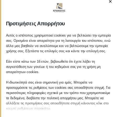
×
ΚΡΑΝΙΩΤΗΣ
Προτιμήσεις Απορρήτου
ΛΟΓΙΣΤΙΚΑ - ΦΟΡΟΤΕΧΝΙΚΑ
Αυτός ο ιστότοπος χρησιμοποιεί cookies για να βελτιώσει την εμπειρία
σας. Ορισμένα είναι απαραίτητα για τη λειτουργία του ιστότοπου, ενώ
Follow us on
άλλα μας βοηθούν να αναλύσουμε και να βελτιώσουμε την εμπειρία
χρήσης σας. Εξετάστε τις επιλογές σας και κάντε την επιλογή σας.
Εάν είστε κάτω των 16 ετών, βεβαιωθείτε ότι έχετε λάβει τη
συγκατάθεση των γονέων ή του κηδεμόνα σας για τη χρήση μη
απαραίτητων cookies.
ΚΕΝΤΡΙΚΟ
Η ιδιωτικότητά σας είναι σημαντική για εμάς. Μπορείτε να
προσαρμόσετε τις ρυθμίσεις των cookies σας οποιαδήποτε στιγμή. Για
Χρυσοστόμου Σμύρνης 55 & Θουκυδίδου
περισσότερες πληροφορίες σχετικά με τον τρόπο που χρησιμοποιούμε
τα δεδομένα, διαβάστε την πολιτική απορρήτου μας. Μπορείτε να
Καλαμάτα, 24100
αλλάξετε τις προτιμήσεις σας οποιαδήποτε στιγμή κάνοντας κλικ στο
Μεσσηνία, Ελλάδα
κουμπί ρυθμίσεων παρακάτω.