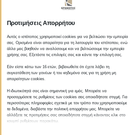
ΚΡΑΝΙΩΤΗΣ
Προτιμήσεις Απορρήτου
ΛΟΓΙΣΤΙΚΑ - ΦΟΡΟΤΕΧΝΙΚΑ
Αυτός ο ιστότοπος χρησιμοποιεί cookies για να βελτιώσει την εμπειρία
σας. Ορισμένα είναι απαραίτητα για τη λειτουργία του ιστότοπου, ενώ
Follow us on
άλλα μας βοηθούν να αναλύσουμε και να βελτιώσουμε την εμπειρία
χρήσης σας. Εξετάστε τις επιλογές σας και κάντε την επιλογή σας.
Εάν είστε κάτω των 16 ετών, βεβαιωθείτε ότι έχετε λάβει τη
συγκατάθεση των γονέων ή του κηδεμόνα σας για τη χρήση μη
ΚΕΝΤΡΙΚΟ
απαραίτητων cookies.
Η ιδιωτικότητά σας είναι σημαντική για εμάς. Μπορείτε να
Χρυσοστόμου Σμύρνης 55 & Θουκυδίδου
προσαρμόσετε τις ρυθμίσεις των cookies σας οποιαδήποτε στιγμή. Για
περισσότερες πληροφορίες σχετικά με τον τρόπο που χρησιμοποιούμε
Καλαμάτα, 24100
τα δεδομένα, διαβάστε την πολιτική απορρήτου μας. Μπορείτε να
αλλάξετε τις προτιμήσεις σας οποιαδήποτε στιγμή κάνοντας κλικ στο
Μεσσηνία, Ελλάδα
κουμπί ρυθμίσεων παρακάτω.
info@kraniotis.gr
Λάβετε υπόψη ότι εάν επιλέξετε να απενεργοποιήσετε ορισμένους