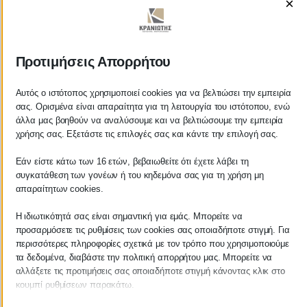
×
ΚΡΑΝΙΩΤΗΣ
Προτιμήσεις Απορρήτου
ΛΟΓΙΣΤΙΚΑ - ΦΟΡΟΤΕΧΝΙΚΑ
Αυτός ο ιστότοπος χρησιμοποιεί cookies για να βελτιώσει την εμπειρία
σας. Ορισμένα είναι απαραίτητα για τη λειτουργία του ιστότοπου, ενώ
Follow us on
άλλα μας βοηθούν να αναλύσουμε και να βελτιώσουμε την εμπειρία
χρήσης σας. Εξετάστε τις επιλογές σας και κάντε την επιλογή σας.
Εάν είστε κάτω των 16 ετών, βεβαιωθείτε ότι έχετε λάβει τη
συγκατάθεση των γονέων ή του κηδεμόνα σας για τη χρήση μη
απαραίτητων cookies.
ΚΕΝΤΡΙΚΟ
Η ιδιωτικότητά σας είναι σημαντική για εμάς. Μπορείτε να
προσαρμόσετε τις ρυθμίσεις των cookies σας οποιαδήποτε στιγμή. Για
Χρυσοστόμου Σμύρνης 55 & Θουκυδίδου
περισσότερες πληροφορίες σχετικά με τον τρόπο που χρησιμοποιούμε
τα δεδομένα, διαβάστε την πολιτική απορρήτου μας. Μπορείτε να
Καλαμάτα, 24100
αλλάξετε τις προτιμήσεις σας οποιαδήποτε στιγμή κάνοντας κλικ στο
Μεσσηνία, Ελλάδα
κουμπί ρυθμίσεων παρακάτω.