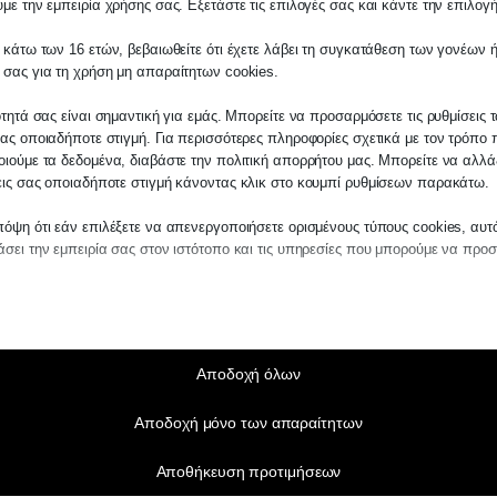
με την εμπειρία χρήσης σας. Εξετάστε τις επιλογές σας και κάντε την επιλογ
 κάτω των 16 ετών, βεβαιωθείτε ότι έχετε λάβει τη συγκατάθεση των γονέων ή
 σας για τη χρήση μη απαραίτητων cookies.
ότητά σας είναι σημαντική για εμάς. Μπορείτε να προσαρμόσετε τις ρυθμίσεις 
ας οποιαδήποτε στιγμή. Για περισσότερες πληροφορίες σχετικά με τον τρόπο 
ιούμε τα δεδομένα, διαβάστε την πολιτική απορρήτου μας. Μπορείτε να αλλάξ
εις σας οποιαδήποτε στιγμή κάνοντας κλικ στο κουμπί ρυθμίσεων παρακάτω.
όψη ότι εάν επιλέξετε να απενεργοποιήσετε ορισμένους τύπους cookies, αυτ
σει την εμπειρία σας στον ιστότοπο και τις υπηρεσίες που μπορούμε να προ
αίτητα
ραίτητα cookies και υπηρεσίες επιτρέπουν βασικές λειτουργίες και είναι απα
ν ορθή λειτουργία του ιστότοπου. Αυτά τα cookies και υπηρεσίες δεν απαιτούν 
άθεση του χρήστη σύμφωνα με τον GDPR.
Αποδοχή όλων
Εμφάνιση λεπτομερειών
Αποδοχή μόνο των απαραίτητων
τικά
notice_accepted
τιστικά cookies συλλέγουν πληροφορίες χρήσης, επιτρέποντάς μας να αποκτ
Αποθήκευση προτιμήσεων
ς για το πώς αλληλεπιδρούν οι επισκέπτες με τον ιστότοπό μας.
SSID