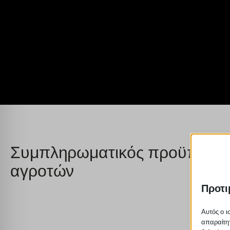
Συμπληρωματικός προϋπολογισ
αγροτών
Προτι
Αυτός ο ι
απαραίτητ