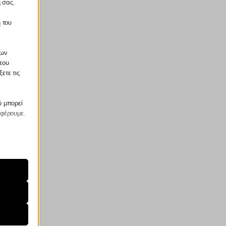
ή σας.
 του
των
που
ετε τις
ό μπορεί
σφέρουμε.
ραίτητα
τη
ήσουμε