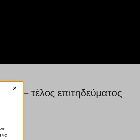
×
ήνα – τέλος επιτηδεύματος
ναι
ι να