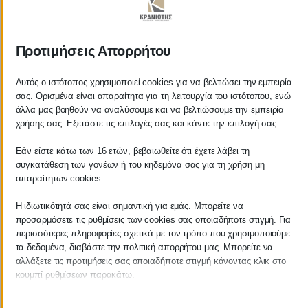
ΚΡΑΝΙΩΤΗΣ
Προτιμήσεις Απορρήτου
ΛΟΓΙΣΤΙΚΑ - ΦΟΡΟΤΕΧΝΙΚΑ
Αυτός ο ιστότοπος χρησιμοποιεί cookies για να βελτιώσει την εμπειρία
σας. Ορισμένα είναι απαραίτητα για τη λειτουργία του ιστότοπου, ενώ
Follow us on
άλλα μας βοηθούν να αναλύσουμε και να βελτιώσουμε την εμπειρία
χρήσης σας. Εξετάστε τις επιλογές σας και κάντε την επιλογή σας.
Εάν είστε κάτω των 16 ετών, βεβαιωθείτε ότι έχετε λάβει τη
συγκατάθεση των γονέων ή του κηδεμόνα σας για τη χρήση μη
ΚΕΝΤΡΙΚΟ
απαραίτητων cookies.
Η ιδιωτικότητά σας είναι σημαντική για εμάς. Μπορείτε να
Χρυσοστόμου Σμύρνης 55 & Θουκυδίδου
προσαρμόσετε τις ρυθμίσεις των cookies σας οποιαδήποτε στιγμή. Για
περισσότερες πληροφορίες σχετικά με τον τρόπο που χρησιμοποιούμε
Καλαμάτα, 24100
τα δεδομένα, διαβάστε την πολιτική απορρήτου μας. Μπορείτε να
αλλάξετε τις προτιμήσεις σας οποιαδήποτε στιγμή κάνοντας κλικ στο
Μεσσηνία, Ελλάδα
κουμπί ρυθμίσεων παρακάτω.
info@kraniotis.gr
Λάβετε υπόψη ότι εάν επιλέξετε να απενεργοποιήσετε ορισμένους