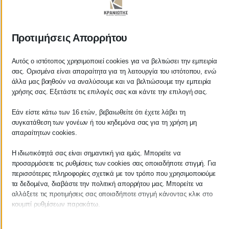
ΚΡΑΝΙΩΤΗΣ
Προτιμήσεις Απορρήτου
ΛΟΓΙΣΤΙΚΑ - ΦΟΡΟΤΕΧΝΙΚΑ
Αυτός ο ιστότοπος χρησιμοποιεί cookies για να βελτιώσει την εμπειρία
σας. Ορισμένα είναι απαραίτητα για τη λειτουργία του ιστότοπου, ενώ
Follow us on
άλλα μας βοηθούν να αναλύσουμε και να βελτιώσουμε την εμπειρία
χρήσης σας. Εξετάστε τις επιλογές σας και κάντε την επιλογή σας.
Εάν είστε κάτω των 16 ετών, βεβαιωθείτε ότι έχετε λάβει τη
συγκατάθεση των γονέων ή του κηδεμόνα σας για τη χρήση μη
ΚΕΝΤΡΙΚΟ
απαραίτητων cookies.
Η ιδιωτικότητά σας είναι σημαντική για εμάς. Μπορείτε να
Χρυσοστόμου Σμύρνης 55 & Θουκυδίδου
προσαρμόσετε τις ρυθμίσεις των cookies σας οποιαδήποτε στιγμή. Για
περισσότερες πληροφορίες σχετικά με τον τρόπο που χρησιμοποιούμε
Καλαμάτα, 24100
τα δεδομένα, διαβάστε την πολιτική απορρήτου μας. Μπορείτε να
αλλάξετε τις προτιμήσεις σας οποιαδήποτε στιγμή κάνοντας κλικ στο
Μεσσηνία, Ελλάδα
κουμπί ρυθμίσεων παρακάτω.
info@kraniotis.gr
Λάβετε υπόψη ότι εάν επιλέξετε να απενεργοποιήσετε ορισμένους