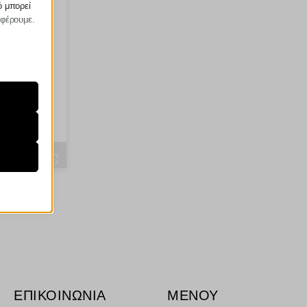
ό μπορεί
σφέρουμε.
ραίτητα
τη
ήσουμε
ν
ορους
ΕΠΙΚΟΙΝΩΝΙΑ
ΜΕΝΟΥ
ν, όπως