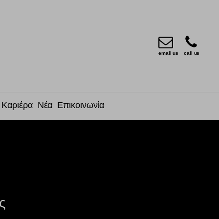
email us
call us
Καριέρα
Νέα
Επικοινωνία
ς