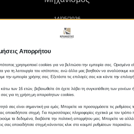
14/05/2026
μήσεις Απορρήτου
στότοπος χρησιμοποιεί cookies για να βελτιώσει την εμπειρία σας. Ορισμένα εί
α για τη λειτουργία του ιστότοπου, ενώ άλλα μας βοηθούν να αναλύσουμε κα
με την εμπειρία χρήσης σας. Εξετάστε τις επιλογές σας και κάντε την επιλογ
ύλευση ο νέος Εξωδικαστικός Μ
 κάτω των 16 ετών, βεβαιωθείτε ότι έχετε λάβει τη συγκατάθεση των γονέων ή
 σας για τη χρήση μη απαραίτητων cookies.
ότητά σας είναι σημαντική για εμάς. Μπορείτε να προσαρμόσετε τις ρυθμίσεις 
ας οποιαδήποτε στιγμή. Για περισσότερες πληροφορίες σχετικά με τον τρόπο 
ιούμε τα δεδομένα, διαβάστε την πολιτική απορρήτου μας. Μπορείτε να αλλάξ
εις σας οποιαδήποτε στιγμή κάνοντας κλικ στο κουμπί ρυθμίσεων παρακάτω.