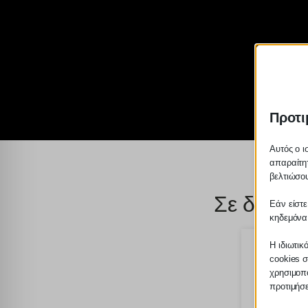
Προτι
Αυτός ο ι
απαραίτητ
βελτιώσου
Σε διαβο
Εάν είστε
κηδεμόνα
Η ιδιωτικ
cookies σ
χρησιμοπο
προτιμήσ