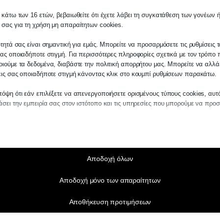
 κάτω των 16 ετών, βεβαιωθείτε ότι έχετε λάβει τη συγκατάθεση των γονέων ή
 σας για τη χρήση μη απαραίτητων cookies.
ότητά σας είναι σημαντική για εμάς. Μπορείτε να προσαρμόσετε τις ρυθμίσεις 
ας οποιαδήποτε στιγμή. Για περισσότερες πληροφορίες σχετικά με τον τρόπο 
ιούμε τα δεδομένα, διαβάστε την πολιτική απορρήτου μας. Μπορείτε να αλλάξ
εις σας οποιαδήποτε στιγμή κάνοντας κλικ στο κουμπί ρυθμίσεων παρακάτω.
όψη ότι εάν επιλέξετε να απενεργοποιήσετε ορισμένους τύπους cookies, αυτ
σει την εμπειρία σας στον ιστότοπο και τις υπηρεσίες που μπορούμε να προ
αίτητα
ραίτητα cookies και υπηρεσίες επιτρέπουν βασικές λειτουργίες και είναι απα
ν ορθή λειτουργία του ιστότοπου. Αυτά τα cookies και υπηρεσίες δεν απαιτούν 
άθεση του χρήστη σύμφωνα με τον GDPR.
Αποδοχή όλων
Εμφάνιση λεπτομερειών
Αποδοχή μόνο των απαραίτητων
τικά
notice_accepted
τιστικά cookies συλλέγουν πληροφορίες χρήσης, επιτρέποντάς μας να αποκτ
Αποθήκευση προτιμήσεων
ς για το πώς αλληλεπιδρούν οι επισκέπτες με τον ιστότοπό μας.
SSID
Εμφάνιση λεπτομερειών