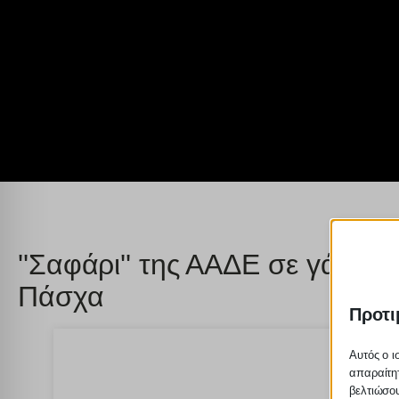
''Σαφάρι'' της ΑΑΔΕ σε γάμους
Πάσχα
Προτι
Αυτός ο ι
απαραίτητ
βελτιώσου