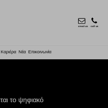
email us
call us
Καριέρα
Νέα
Επικοινωνία
εται το ψηφιακό