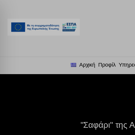
Αρχική
Προφίλ
Υπηρε
''Σαφάρι'' της