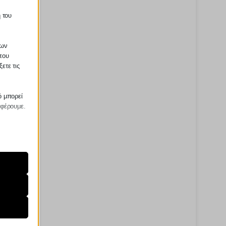
 του
των
που
ετε τις
ό μπορεί
σφέρουμε.
ραίτητα
τη
ήσουμε