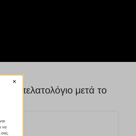
×
φιακό πελατολόγιο μετά το
ναι
ι να
ή σας.