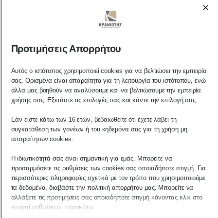
×
ΚΡΑΝΙΩΤΗΣ
Προτιμήσεις Απορρήτου
ΛΟΓΙΣΤΙΚΑ - ΦΟΡΟΤΕΧΝΙΚΑ
Αυτός ο ιστότοπος χρησιμοποιεί cookies για να βελτιώσει την εμπειρία
σας. Ορισμένα είναι απαραίτητα για τη λειτουργία του ιστότοπου, ενώ
άλλα μας βοηθούν να αναλύσουμε και να βελτιώσουμε την εμπειρία
Follow us on
χρήσης σας. Εξετάστε τις επιλογές σας και κάντε την επιλογή σας.
Εάν είστε κάτω των 16 ετών, βεβαιωθείτε ότι έχετε λάβει τη
συγκατάθεση των γονέων ή του κηδεμόνα σας για τη χρήση μη
απαραίτητων cookies.
ΚΕΝΤΡΙΚΟ
Η ιδιωτικότητά σας είναι σημαντική για εμάς. Μπορείτε να
προσαρμόσετε τις ρυθμίσεις των cookies σας οποιαδήποτε στιγμή. Για
Χρυσοστόμου Σμύρνης 55 & Θουκυδίδου
περισσότερες πληροφορίες σχετικά με τον τρόπο που χρησιμοποιούμε
τα δεδομένα, διαβάστε την πολιτική απορρήτου μας. Μπορείτε να
Καλαμάτα, 24100
αλλάξετε τις προτιμήσεις σας οποιαδήποτε στιγμή κάνοντας κλικ στο
κουμπί ρυθμίσεων παρακάτω.
Μεσσηνία, Ελλάδα