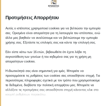
ΚΡΑΝΙΩΤΗΣ
Προτιμήσεις Απορρήτου
ΛΟΓΙΣΤΙΚΑ - ΦΟΡΟΤΕΧΝΙΚΑ
Αυτός ο ιστότοπος χρησιμοποιεί cookies για να βελτιώσει την εμπειρία
σας. Ορισμένα είναι απαραίτητα για τη λειτουργία του ιστότοπου, ενώ
Follow us on
άλλα μας βοηθούν να αναλύσουμε και να βελτιώσουμε την εμπειρία
χρήσης σας. Εξετάστε τις επιλογές σας και κάντε την επιλογή σας.
Εάν είστε κάτω των 16 ετών, βεβαιωθείτε ότι έχετε λάβει τη
συγκατάθεση των γονέων ή του κηδεμόνα σας για τη χρήση μη
ΚΕΝΤΡΙΚΟ
απαραίτητων cookies.
Η ιδιωτικότητά σας είναι σημαντική για εμάς. Μπορείτε να
Χρυσοστόμου Σμύρνης 55 & Θουκυδίδου
προσαρμόσετε τις ρυθμίσεις των cookies σας οποιαδήποτε στιγμή. Για
περισσότερες πληροφορίες σχετικά με τον τρόπο που χρησιμοποιούμε
Καλαμάτα, 24100
τα δεδομένα, διαβάστε την πολιτική απορρήτου μας. Μπορείτε να
αλλάξετε τις προτιμήσεις σας οποιαδήποτε στιγμή κάνοντας κλικ στο
Μεσσηνία, Ελλάδα
κουμπί ρυθμίσεων παρακάτω.
info@kraniotis.gr
Λάβετε υπόψη ότι εάν επιλέξετε να απενεργοποιήσετε ορισμένους