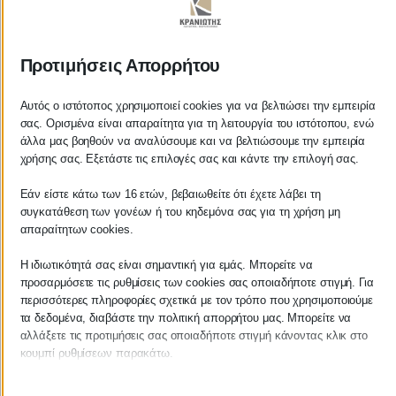
ΚΡΑΝΙΩΤΗΣ
Προτιμήσεις Απορρήτου
ΛΟΓΙΣΤΙΚΑ - ΦΟΡΟΤΕΧΝΙΚΑ
Αυτός ο ιστότοπος χρησιμοποιεί cookies για να βελτιώσει την εμπειρία
σας. Ορισμένα είναι απαραίτητα για τη λειτουργία του ιστότοπου, ενώ
Follow us on
άλλα μας βοηθούν να αναλύσουμε και να βελτιώσουμε την εμπειρία
χρήσης σας. Εξετάστε τις επιλογές σας και κάντε την επιλογή σας.
Εάν είστε κάτω των 16 ετών, βεβαιωθείτε ότι έχετε λάβει τη
συγκατάθεση των γονέων ή του κηδεμόνα σας για τη χρήση μη
ΚΕΝΤΡΙΚΟ
απαραίτητων cookies.
Η ιδιωτικότητά σας είναι σημαντική για εμάς. Μπορείτε να
Χρυσοστόμου Σμύρνης 55 & Θουκυδίδου
προσαρμόσετε τις ρυθμίσεις των cookies σας οποιαδήποτε στιγμή. Για
περισσότερες πληροφορίες σχετικά με τον τρόπο που χρησιμοποιούμε
Καλαμάτα, 24100
τα δεδομένα, διαβάστε την πολιτική απορρήτου μας. Μπορείτε να
αλλάξετε τις προτιμήσεις σας οποιαδήποτε στιγμή κάνοντας κλικ στο
Μεσσηνία, Ελλάδα
κουμπί ρυθμίσεων παρακάτω.
info@kraniotis.gr
Λάβετε υπόψη ότι εάν επιλέξετε να απενεργοποιήσετε ορισμένους