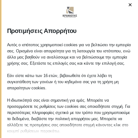
×
ΚΡΑΝΙΩΤΗΣ
Προτιμήσεις Απορρήτου
ΛΟΓΙΣΤΙΚΑ - ΦΟΡΟΤΕΧΝΙΚΑ
Αυτός ο ιστότοπος χρησιμοποιεί cookies για να βελτιώσει την εμπειρία
σας. Ορισμένα είναι απαραίτητα για τη λειτουργία του ιστότοπου, ενώ
άλλα μας βοηθούν να αναλύσουμε και να βελτιώσουμε την εμπειρία
Follow us on
χρήσης σας. Εξετάστε τις επιλογές σας και κάντε την επιλογή σας.
Εάν είστε κάτω των 16 ετών, βεβαιωθείτε ότι έχετε λάβει τη
συγκατάθεση των γονέων ή του κηδεμόνα σας για τη χρήση μη
απαραίτητων cookies.
ΚΕΝΤΡΙΚΟ
Η ιδιωτικότητά σας είναι σημαντική για εμάς. Μπορείτε να
προσαρμόσετε τις ρυθμίσεις των cookies σας οποιαδήποτε στιγμή. Για
Χρυσοστόμου Σμύρνης 55 & Θουκυδίδου
περισσότερες πληροφορίες σχετικά με τον τρόπο που χρησιμοποιούμε
τα δεδομένα, διαβάστε την πολιτική απορρήτου μας. Μπορείτε να
Καλαμάτα, 24100
αλλάξετε τις προτιμήσεις σας οποιαδήποτε στιγμή κάνοντας κλικ στο
κουμπί ρυθμίσεων παρακάτω.
Μεσσηνία, Ελλάδα