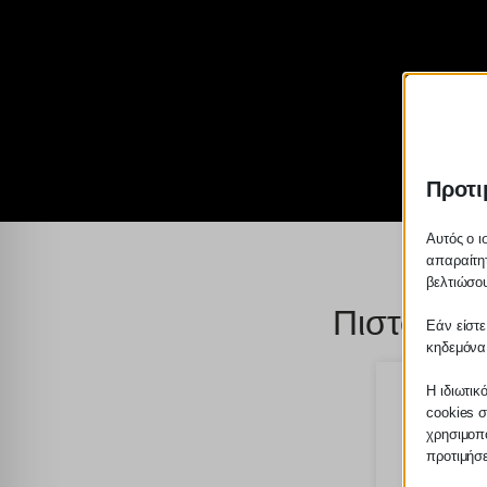
Προτι
Αυτός ο ι
απαραίτητ
βελτιώσου
Πιστοποιη
Εάν είστε
κηδεμόνα
Η ιδιωτικ
cookies σ
χρησιμοπο
προτιμήσ