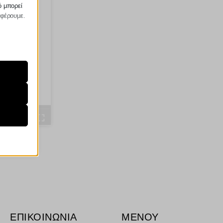
ό μπορεί
σφέρουμε.
ραίτητα
τη
ήσουμε
ν
ορους
ν, όπως
ΕΠΙΚΟΙΝΩΝΙΑ
ΜΕΝΟΥ