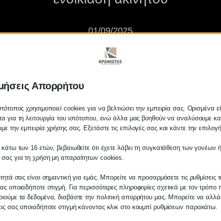
01/09/2025
μήσεις Απορρήτου
στότοπος χρησιμοποιεί cookies για να βελτιώσει την εμπειρία σας. Ορισμένα εί
α για τη λειτουργία του ιστότοπου, ενώ άλλα μας βοηθούν να αναλύσουμε κα
με την εμπειρία χρήσης σας. Εξετάστε τις επιλογές σας και κάντε την επιλογ
τικό καλοπληρωτή για ενοικίασ
 κάτω των 16 ετών, βεβαιωθείτε ότι έχετε λάβει τη συγκατάθεση των γονέων ή
 σας για τη χρήση μη απαραίτητων cookies.
ότητά σας είναι σημαντική για εμάς. Μπορείτε να προσαρμόσετε τις ρυθμίσεις 
ας οποιαδήποτε στιγμή. Για περισσότερες πληροφορίες σχετικά με τον τρόπο 
ιούμε τα δεδομένα, διαβάστε την πολιτική απορρήτου μας. Μπορείτε να αλλάξ
εις σας οποιαδήποτε στιγμή κάνοντας κλικ στο κουμπί ρυθμίσεων παρακάτω.