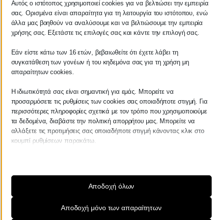
Αυτός ο ιστότοπος χρησιμοποιεί cookies για να βελτιώσει την εμπειρία
σας. Ορισμένα είναι απαραίτητα για τη λειτουργία του ιστότοπου, ενώ
ΚΕΝΤΡΙΚΟ
άλλα μας βοηθούν να αναλύσουμε και να βελτιώσουμε την εμπειρία
χρήσης σας. Εξετάστε τις επιλογές σας και κάντε την επιλογή σας.
Χρυσοστόμου Σμύρνης 55 & Θουκυδίδου
Εάν είστε κάτω των 16 ετών, βεβαιωθείτε ότι έχετε λάβει τη
Καλαμάτα, 24100
συγκατάθεση των γονέων ή του κηδεμόνα σας για τη χρήση μη
απαραίτητων cookies.
Μεσσηνία, Ελλάδα
Η ιδιωτικότητά σας είναι σημαντική για εμάς. Μπορείτε να
info@kraniotis.gr
προσαρμόσετε τις ρυθμίσεις των cookies σας οποιαδήποτε στιγμή. Για
περισσότερες πληροφορίες σχετικά με τον τρόπο που χρησιμοποιούμε
τα δεδομένα, διαβάστε την πολιτική απορρήτου μας. Μπορείτε να
ΥΠΟΚΑΤΑΣΤΗΜΑ
αλλάξετε τις προτιμήσεις σας οποιαδήποτε στιγμή κάνοντας κλικ στο
κουμπί ρυθμίσεων παρακάτω.
Καμβύση 38
Λάβετε υπόψη ότι εάν επιλέξετε να απενεργοποιήσετε ορισμένους
τύπους cookies, αυτό μπορεί να επηρεάσει την εμπειρία σας στον
Καλαμάτα, 24100
ιστότοπο και τις υπηρεσίες που μπορούμε να προσφέρουμε.
Αποδοχή όλων
Μεσσηνία, Ελλάδα
Απαραίτητα
Αποδοχή μόνο των απαραίτητων
info@kraniotis.gr
Τα απαραίτητα cookies και υπηρεσίες επιτρέπουν βασικές