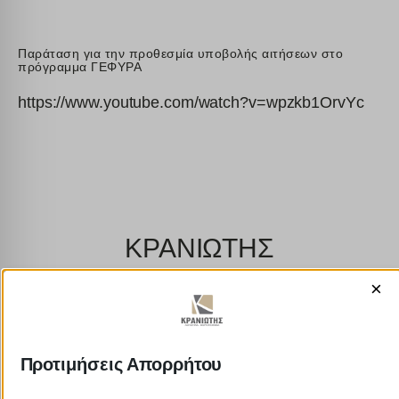
Παράταση για την προθεσμία υποβολής αιτήσεων στο
πρόγραμμα ΓΕΦΥΡΑ
https://www.youtube.com/watch?v=wpzkb1OrvYc
ΚΡΑΝΙΩΤΗΣ
ΛΟΓΙΣΤΙΚΑ - ΦΟΡΟΤΕΧΝΙΚΑ
×
Follow us on
Προτιμήσεις Απορρήτου