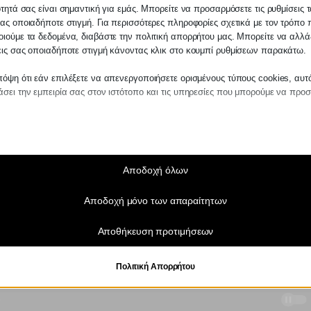
ότητά σας είναι σημαντική για εμάς. Μπορείτε να προσαρμόσετε τις ρυθμίσεις 
ας οποιαδήποτε στιγμή. Για περισσότερες πληροφορίες σχετικά με τον τρόπο 
ιούμε τα δεδομένα, διαβάστε την πολιτική απορρήτου μας. Μπορείτε να αλλάξ
εις σας οποιαδήποτε στιγμή κάνοντας κλικ στο κουμπί ρυθμίσεων παρακάτω.
όψη ότι εάν επιλέξετε να απενεργοποιήσετε ορισμένους τύπους cookies, αυτ
σει την εμπειρία σας στον ιστότοπο και τις υπηρεσίες που μπορούμε να προ
αίτητα
ραίτητα cookies και υπηρεσίες επιτρέπουν βασικές λειτουργίες και είναι απα
ν ορθή λειτουργία του ιστότοπου. Αυτά τα cookies και υπηρεσίες δεν απαιτούν 
άθεση του χρήστη σύμφωνα με τον GDPR.
Αποδοχή όλων
Εμφάνιση λεπτομερειών
Αποδοχή μόνο των απαραίτητων
τικά
notice_accepted
τιστικά cookies συλλέγουν πληροφορίες χρήσης, επιτρέποντάς μας να αποκτ
Αποθήκευση προτιμήσεων
ς για το πώς αλληλεπιδρούν οι επισκέπτες με τον ιστότοπό μας.
SSID
Εμφάνιση λεπτομερειών
ngs-*
Πολιτική Απορρήτου
τινγκ
ngs-time-*
ρεσίες μάρκετινγκ χρησιμοποιούνται από διαφημιστές τρίτων για να εμφανίζου
ικευμένες διαφημίσεις. Το κάνουν παρακολουθώντας τους επισκέπτες σε διάφ
_current_admin_language_*