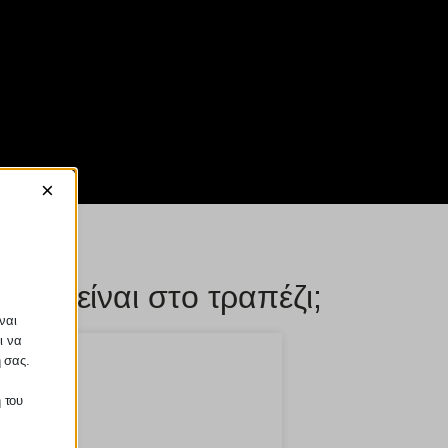
×
έτρα είναι στο τραπέζι;
ναι
ι να
ή σας.
 του