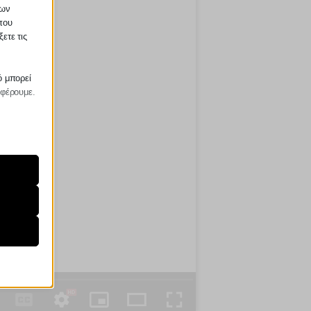
των
που
ετε τις
ό μπορεί
σφέρουμε.
ραίτητα
τη
ήσουμε
ν
ορους