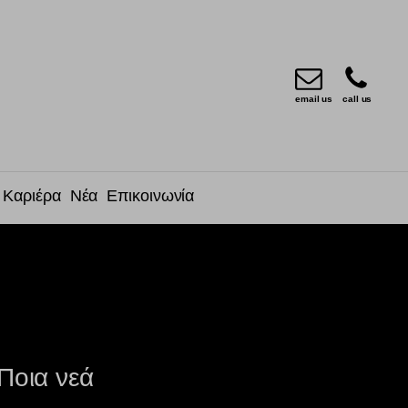
email us
call us
Καριέρα
Νέα
Επικοινωνία
Ποια νεά