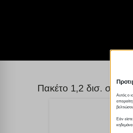
Προτι
Πακέτο 1,2 δισ. στην Δ
Αυτός ο ι
απαραίτητ
βελτιώσου
Εάν είστε
κηδεμόνα