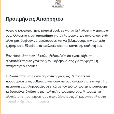
ΚΡΑΝΙΩΤΗΣ
Προτιμήσεις Απορρήτου
ΛΟΓΙΣΤΙΚΑ - ΦΟΡΟΤΕΧΝΙΚΑ
Αυτός ο ιστότοπος χρησιμοποιεί cookies για να βελτιώσει την εμπειρία
σας. Ορισμένα είναι απαραίτητα για τη λειτουργία του ιστότοπου, ενώ
Follow us on
άλλα μας βοηθούν να αναλύσουμε και να βελτιώσουμε την εμπειρία
χρήσης σας. Εξετάστε τις επιλογές σας και κάντε την επιλογή σας.
Εάν είστε κάτω των 16 ετών, βεβαιωθείτε ότι έχετε λάβει τη
συγκατάθεση των γονέων ή του κηδεμόνα σας για τη χρήση μη
ΚΕΝΤΡΙΚΟ
απαραίτητων cookies.
Η ιδιωτικότητά σας είναι σημαντική για εμάς. Μπορείτε να
Χρυσοστόμου Σμύρνης 55 & Θουκυδίδου
προσαρμόσετε τις ρυθμίσεις των cookies σας οποιαδήποτε στιγμή. Για
περισσότερες πληροφορίες σχετικά με τον τρόπο που χρησιμοποιούμε
Καλαμάτα, 24100
τα δεδομένα, διαβάστε την πολιτική απορρήτου μας. Μπορείτε να
αλλάξετε τις προτιμήσεις σας οποιαδήποτε στιγμή κάνοντας κλικ στο
Μεσσηνία, Ελλάδα
κουμπί ρυθμίσεων παρακάτω.
info@kraniotis.gr
Λάβετε υπόψη ότι εάν επιλέξετε να απενεργοποιήσετε ορισμένους