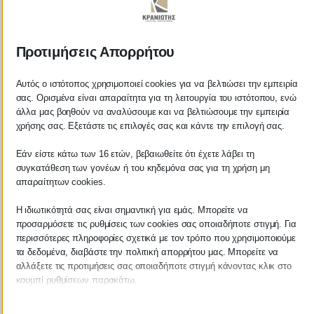
ΚΡΑΝΙΩΤΗΣ
Προτιμήσεις Απορρήτου
ΛΟΓΙΣΤΙΚΑ - ΦΟΡΟΤΕΧΝΙΚΑ
Αυτός ο ιστότοπος χρησιμοποιεί cookies για να βελτιώσει την εμπειρία
σας. Ορισμένα είναι απαραίτητα για τη λειτουργία του ιστότοπου, ενώ
Follow us on
άλλα μας βοηθούν να αναλύσουμε και να βελτιώσουμε την εμπειρία
χρήσης σας. Εξετάστε τις επιλογές σας και κάντε την επιλογή σας.
Εάν είστε κάτω των 16 ετών, βεβαιωθείτε ότι έχετε λάβει τη
συγκατάθεση των γονέων ή του κηδεμόνα σας για τη χρήση μη
ΚΕΝΤΡΙΚΟ
απαραίτητων cookies.
Η ιδιωτικότητά σας είναι σημαντική για εμάς. Μπορείτε να
Χρυσοστόμου Σμύρνης 55 & Θουκυδίδου
προσαρμόσετε τις ρυθμίσεις των cookies σας οποιαδήποτε στιγμή. Για
περισσότερες πληροφορίες σχετικά με τον τρόπο που χρησιμοποιούμε
Καλαμάτα, 24100
τα δεδομένα, διαβάστε την πολιτική απορρήτου μας. Μπορείτε να
αλλάξετε τις προτιμήσεις σας οποιαδήποτε στιγμή κάνοντας κλικ στο
Μεσσηνία, Ελλάδα
κουμπί ρυθμίσεων παρακάτω.
info@kraniotis.gr
Λάβετε υπόψη ότι εάν επιλέξετε να απενεργοποιήσετε ορισμένους