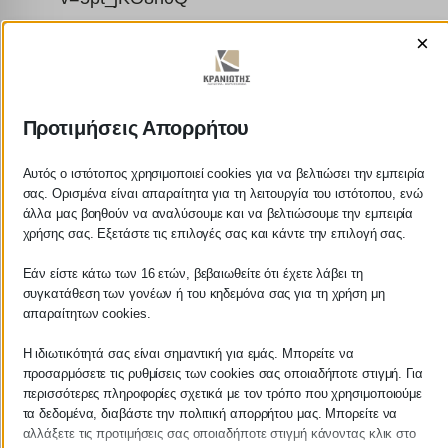
×
Προτιμήσεις Απορρήτου
ΚΡΑΝΙΩΤΗΣ
Αυτός ο ιστότοπος χρησιμοποιεί cookies για να βελτιώσει την εμπειρία
σας. Ορισμένα είναι απαραίτητα για τη λειτουργία του ιστότοπου, ενώ
ΛΟΓΙΣΤΙΚΑ - ΦΟΡΟΤΕΧΝΙΚΑ
άλλα μας βοηθούν να αναλύσουμε και να βελτιώσουμε την εμπειρία
χρήσης σας. Εξετάστε τις επιλογές σας και κάντε την επιλογή σας.
Follow us on
Εάν είστε κάτω των 16 ετών, βεβαιωθείτε ότι έχετε λάβει τη
συγκατάθεση των γονέων ή του κηδεμόνα σας για τη χρήση μη
απαραίτητων cookies.
Η ιδιωτικότητά σας είναι σημαντική για εμάς. Μπορείτε να
ΚΕΝΤΡΙΚΟ
προσαρμόσετε τις ρυθμίσεις των cookies σας οποιαδήποτε στιγμή. Για
περισσότερες πληροφορίες σχετικά με τον τρόπο που χρησιμοποιούμε
τα δεδομένα, διαβάστε την πολιτική απορρήτου μας. Μπορείτε να
Χρυσοστόμου Σμύρνης 55 & Θουκυδίδου
αλλάξετε τις προτιμήσεις σας οποιαδήποτε στιγμή κάνοντας κλικ στο