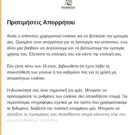
ΚΡΑΝΙΩΤΗΣ
Προτιμήσεις Απορρήτου
ΛΟΓΙΣΤΙΚΑ - ΦΟΡΟΤΕΧΝΙΚΑ
Αυτός ο ιστότοπος χρησιμοποιεί cookies για να βελτιώσει την εμπειρία
σας. Ορισμένα είναι απαραίτητα για τη λειτουργία του ιστότοπου, ενώ
Follow us on
άλλα μας βοηθούν να αναλύσουμε και να βελτιώσουμε την εμπειρία
χρήσης σας. Εξετάστε τις επιλογές σας και κάντε την επιλογή σας.
Εάν είστε κάτω των 16 ετών, βεβαιωθείτε ότι έχετε λάβει τη
συγκατάθεση των γονέων ή του κηδεμόνα σας για τη χρήση μη
ΚΕΝΤΡΙΚΟ
απαραίτητων cookies.
Η ιδιωτικότητά σας είναι σημαντική για εμάς. Μπορείτε να
Χρυσοστόμου Σμύρνης 55 & Θουκυδίδου
προσαρμόσετε τις ρυθμίσεις των cookies σας οποιαδήποτε στιγμή. Για
περισσότερες πληροφορίες σχετικά με τον τρόπο που χρησιμοποιούμε
Καλαμάτα, 24100
τα δεδομένα, διαβάστε την πολιτική απορρήτου μας. Μπορείτε να
αλλάξετε τις προτιμήσεις σας οποιαδήποτε στιγμή κάνοντας κλικ στο
Μεσσηνία, Ελλάδα
κουμπί ρυθμίσεων παρακάτω.
info@kraniotis.gr
Λάβετε υπόψη ότι εάν επιλέξετε να απενεργοποιήσετε ορισμένους