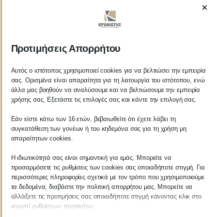
×
ΚΡΑΝΙΩΤΗΣ
Προτιμήσεις Απορρήτου
ΛΟΓΙΣΤΙΚΑ - ΦΟΡΟΤΕΧΝΙΚΑ
Αυτός ο ιστότοπος χρησιμοποιεί cookies για να βελτιώσει την εμπειρία
σας. Ορισμένα είναι απαραίτητα για τη λειτουργία του ιστότοπου, ενώ
άλλα μας βοηθούν να αναλύσουμε και να βελτιώσουμε την εμπειρία
Follow us on
χρήσης σας. Εξετάστε τις επιλογές σας και κάντε την επιλογή σας.
Εάν είστε κάτω των 16 ετών, βεβαιωθείτε ότι έχετε λάβει τη
συγκατάθεση των γονέων ή του κηδεμόνα σας για τη χρήση μη
απαραίτητων cookies.
ΚΕΝΤΡΙΚΟ
Η ιδιωτικότητά σας είναι σημαντική για εμάς. Μπορείτε να
προσαρμόσετε τις ρυθμίσεις των cookies σας οποιαδήποτε στιγμή. Για
Χρυσοστόμου Σμύρνης 55 & Θουκυδίδου
περισσότερες πληροφορίες σχετικά με τον τρόπο που χρησιμοποιούμε
τα δεδομένα, διαβάστε την πολιτική απορρήτου μας. Μπορείτε να
Καλαμάτα, 24100
αλλάξετε τις προτιμήσεις σας οποιαδήποτε στιγμή κάνοντας κλικ στο
κουμπί ρυθμίσεων παρακάτω.
Μεσσηνία, Ελλάδα