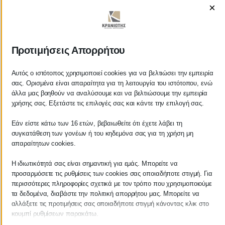
×
ΚΡΑΝΙΩΤΗΣ
Προτιμήσεις Απορρήτου
ΛΟΓΙΣΤΙΚΑ - ΦΟΡΟΤΕΧΝΙΚΑ
Αυτός ο ιστότοπος χρησιμοποιεί cookies για να βελτιώσει την εμπειρία
σας. Ορισμένα είναι απαραίτητα για τη λειτουργία του ιστότοπου, ενώ
άλλα μας βοηθούν να αναλύσουμε και να βελτιώσουμε την εμπειρία
Follow us on
χρήσης σας. Εξετάστε τις επιλογές σας και κάντε την επιλογή σας.
Εάν είστε κάτω των 16 ετών, βεβαιωθείτε ότι έχετε λάβει τη
συγκατάθεση των γονέων ή του κηδεμόνα σας για τη χρήση μη
απαραίτητων cookies.
ΚΕΝΤΡΙΚΟ
Η ιδιωτικότητά σας είναι σημαντική για εμάς. Μπορείτε να
προσαρμόσετε τις ρυθμίσεις των cookies σας οποιαδήποτε στιγμή. Για
Χρυσοστόμου Σμύρνης 55 & Θουκυδίδου
περισσότερες πληροφορίες σχετικά με τον τρόπο που χρησιμοποιούμε
τα δεδομένα, διαβάστε την πολιτική απορρήτου μας. Μπορείτε να
Καλαμάτα, 24100
αλλάξετε τις προτιμήσεις σας οποιαδήποτε στιγμή κάνοντας κλικ στο
κουμπί ρυθμίσεων παρακάτω.
Μεσσηνία, Ελλάδα