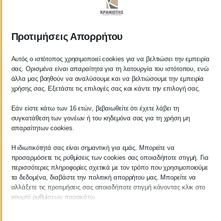
ΚΡΑΝΙΩΤΗΣ
Προτιμήσεις Απορρήτου
ΛΟΓΙΣΤΙΚΑ - ΦΟΡΟΤΕΧΝΙΚΑ
Αυτός ο ιστότοπος χρησιμοποιεί cookies για να βελτιώσει την εμπειρία
σας. Ορισμένα είναι απαραίτητα για τη λειτουργία του ιστότοπου, ενώ
Follow us on
άλλα μας βοηθούν να αναλύσουμε και να βελτιώσουμε την εμπειρία
χρήσης σας. Εξετάστε τις επιλογές σας και κάντε την επιλογή σας.
Εάν είστε κάτω των 16 ετών, βεβαιωθείτε ότι έχετε λάβει τη
συγκατάθεση των γονέων ή του κηδεμόνα σας για τη χρήση μη
ΚΕΝΤΡΙΚΟ
απαραίτητων cookies.
Η ιδιωτικότητά σας είναι σημαντική για εμάς. Μπορείτε να
Χρυσοστόμου Σμύρνης 55 & Θουκυδίδου
προσαρμόσετε τις ρυθμίσεις των cookies σας οποιαδήποτε στιγμή. Για
περισσότερες πληροφορίες σχετικά με τον τρόπο που χρησιμοποιούμε
Καλαμάτα, 24100
τα δεδομένα, διαβάστε την πολιτική απορρήτου μας. Μπορείτε να
αλλάξετε τις προτιμήσεις σας οποιαδήποτε στιγμή κάνοντας κλικ στο
Μεσσηνία, Ελλάδα
κουμπί ρυθμίσεων παρακάτω.
info@kraniotis.gr
Λάβετε υπόψη ότι εάν επιλέξετε να απενεργοποιήσετε ορισμένους