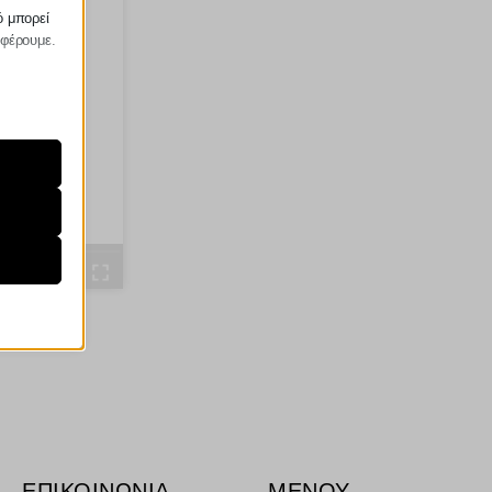
ό μπορεί
σφέρουμε.
ραίτητα
τη
ήσουμε
ν
ορους
ν, όπως
ΕΠΙΚΟΙΝΩΝΙΑ
ΜΕΝΟΥ