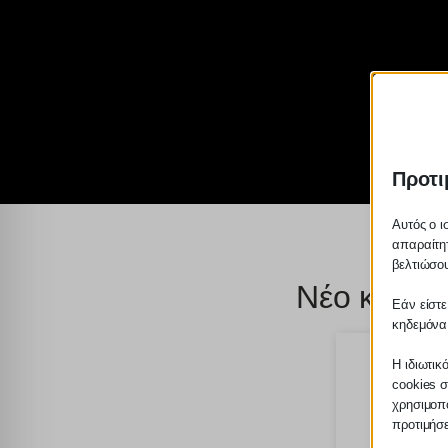
Προτι
Αυτός ο ι
απαραίτητ
βελτιώσου
Νέο κύμα 
Εάν είστε
κηδεμόνα
Η ιδιωτικ
cookies σ
χρησιμοπο
προτιμήσ