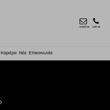
email us
call us
Καριέρα
Νέα
Επικοινωνία
ο