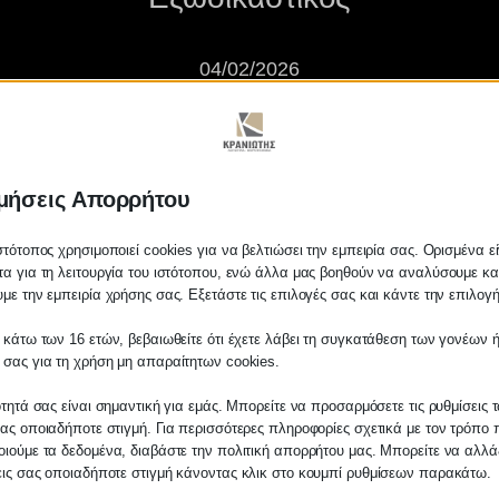
04/02/2026
μήσεις Απορρήτου
στότοπος χρησιμοποιεί cookies για να βελτιώσει την εμπειρία σας. Ορισμένα εί
α για τη λειτουργία του ιστότοπου, ενώ άλλα μας βοηθούν να αναλύσουμε κα
με την εμπειρία χρήσης σας. Εξετάστε τις επιλογές σας και κάντε την επιλογ
πλειστηριασμών- Σωσίβιο ο Εξω
 κάτω των 16 ετών, βεβαιωθείτε ότι έχετε λάβει τη συγκατάθεση των γονέων ή
 σας για τη χρήση μη απαραίτητων cookies.
ότητά σας είναι σημαντική για εμάς. Μπορείτε να προσαρμόσετε τις ρυθμίσεις 
ας οποιαδήποτε στιγμή. Για περισσότερες πληροφορίες σχετικά με τον τρόπο 
ιούμε τα δεδομένα, διαβάστε την πολιτική απορρήτου μας. Μπορείτε να αλλάξ
εις σας οποιαδήποτε στιγμή κάνοντας κλικ στο κουμπί ρυθμίσεων παρακάτω.