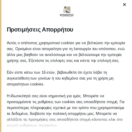
×
ΚΡΑΝΙΩΤΗΣ
Προτιμήσεις Απορρήτου
ΛΟΓΙΣΤΙΚΑ - ΦΟΡΟΤΕΧΝΙΚΑ
Αυτός ο ιστότοπος χρησιμοποιεί cookies για να βελτιώσει την εμπειρία
σας. Ορισμένα είναι απαραίτητα για τη λειτουργία του ιστότοπου, ενώ
άλλα μας βοηθούν να αναλύσουμε και να βελτιώσουμε την εμπειρία
Follow us on
χρήσης σας. Εξετάστε τις επιλογές σας και κάντε την επιλογή σας.
Εάν είστε κάτω των 16 ετών, βεβαιωθείτε ότι έχετε λάβει τη
συγκατάθεση των γονέων ή του κηδεμόνα σας για τη χρήση μη
απαραίτητων cookies.
ΚΕΝΤΡΙΚΟ
Η ιδιωτικότητά σας είναι σημαντική για εμάς. Μπορείτε να
προσαρμόσετε τις ρυθμίσεις των cookies σας οποιαδήποτε στιγμή. Για
Χρυσοστόμου Σμύρνης 55 & Θουκυδίδου
περισσότερες πληροφορίες σχετικά με τον τρόπο που χρησιμοποιούμε
τα δεδομένα, διαβάστε την πολιτική απορρήτου μας. Μπορείτε να
Καλαμάτα, 24100
αλλάξετε τις προτιμήσεις σας οποιαδήποτε στιγμή κάνοντας κλικ στο
κουμπί ρυθμίσεων παρακάτω.
Μεσσηνία, Ελλάδα