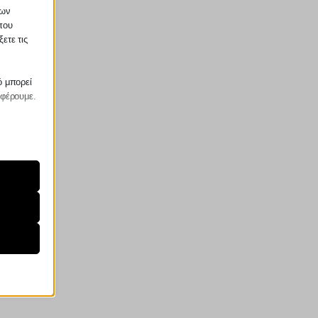
των
που
ετε τις
ό μπορεί
σφέρουμε.
ραίτητα
τη
ήσουμε
ν
ορους