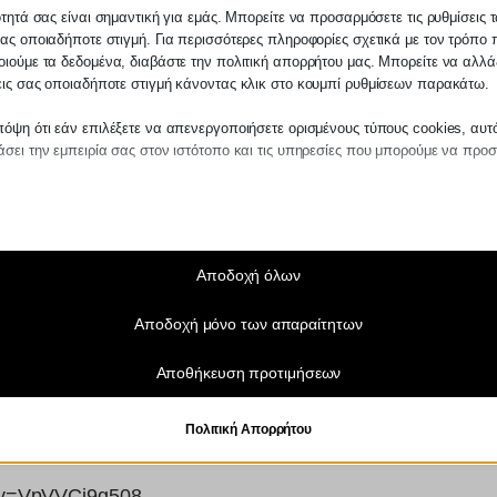
ότητά σας είναι σημαντική για εμάς. Μπορείτε να προσαρμόσετε τις ρυθμίσεις 
ας οποιαδήποτε στιγμή. Για περισσότερες πληροφορίες σχετικά με τον τρόπο 
ιούμε τα δεδομένα, διαβάστε την πολιτική απορρήτου μας. Μπορείτε να αλλάξ
εις σας οποιαδήποτε στιγμή κάνοντας κλικ στο κουμπί ρυθμίσεων παρακάτω.
όψη ότι εάν επιλέξετε να απενεργοποιήσετε ορισμένους τύπους cookies, αυτ
σει την εμπειρία σας στον ιστότοπο και τις υπηρεσίες που μπορούμε να προ
αίτητα
ραίτητα cookies και υπηρεσίες επιτρέπουν βασικές λειτουργίες και είναι απα
ν ορθή λειτουργία του ιστότοπου. Αυτά τα cookies και υπηρεσίες δεν απαιτούν 
άθεση του χρήστη σύμφωνα με τον GDPR.
Αποδοχή όλων
Εμφάνιση λεπτομερειών
Αποδοχή μόνο των απαραίτητων
τικά
notice_accepted
τιστικά cookies συλλέγουν πληροφορίες χρήσης, επιτρέποντάς μας να αποκτ
Αποθήκευση προτιμήσεων
ς για το πώς αλληλεπιδρούν οι επισκέπτες με τον ιστότοπό μας.
SSID
Εμφάνιση λεπτομερειών
ngs-*
Πολιτική Απορρήτου
τινγκ
ngs-time-*
ρεσίες μάρκετινγκ χρησιμοποιούνται από διαφημιστές τρίτων για να εμφανίζου
ικευμένες διαφημίσεις. Το κάνουν παρακολουθώντας τους επισκέπτες σε διάφ
h?v=VpVVCi9g508
_current_admin_language_*