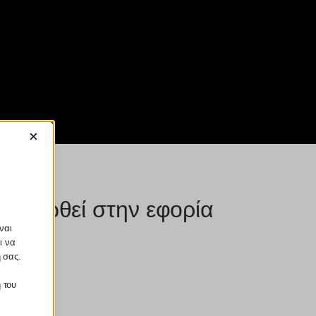
×
 δηλωθεί στην εφορία
ναι
ι να
ή σας.
 του