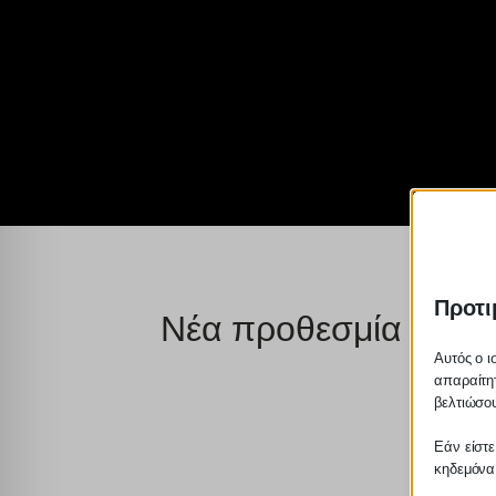
Προτι
Νέα προθεσμία για λ
Αυτός ο ι
απαραίτητ
βελτιώσου
Εάν είστε
κηδεμόνα