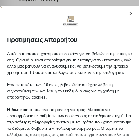
×
Προτιμήσεις Απορρήτου
ΚΡΑΝΙΩΤΗΣ
Αυτός ο ιστότοπος χρησιμοποιεί cookies για να βελτιώσει την εμπειρία
σας. Ορισμένα είναι απαραίτητα για τη λειτουργία του ιστότοπου, ενώ
ΛΟΓΙΣΤΙΚΑ - ΦΟΡΟΤΕΧΝΙΚΑ
άλλα μας βοηθούν να αναλύσουμε και να βελτιώσουμε την εμπειρία
χρήσης σας. Εξετάστε τις επιλογές σας και κάντε την επιλογή σας.
Follow us on
Εάν είστε κάτω των 16 ετών, βεβαιωθείτε ότι έχετε λάβει τη
συγκατάθεση των γονέων ή του κηδεμόνα σας για τη χρήση μη
απαραίτητων cookies.
Η ιδιωτικότητά σας είναι σημαντική για εμάς. Μπορείτε να
ΚΕΝΤΡΙΚΟ
προσαρμόσετε τις ρυθμίσεις των cookies σας οποιαδήποτε στιγμή. Για
περισσότερες πληροφορίες σχετικά με τον τρόπο που χρησιμοποιούμε
τα δεδομένα, διαβάστε την πολιτική απορρήτου μας. Μπορείτε να
Χρυσοστόμου Σμύρνης 55 & Θουκυδίδου
αλλάξετε τις προτιμήσεις σας οποιαδήποτε στιγμή κάνοντας κλικ στο