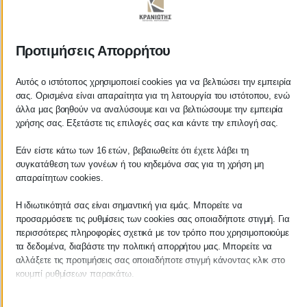
ΚΡΑΝΙΩΤΗΣ
Προτιμήσεις Απορρήτου
ΛΟΓΙΣΤΙΚΑ - ΦΟΡΟΤΕΧΝΙΚΑ
Αυτός ο ιστότοπος χρησιμοποιεί cookies για να βελτιώσει την εμπειρία
σας. Ορισμένα είναι απαραίτητα για τη λειτουργία του ιστότοπου, ενώ
Follow us on
άλλα μας βοηθούν να αναλύσουμε και να βελτιώσουμε την εμπειρία
χρήσης σας. Εξετάστε τις επιλογές σας και κάντε την επιλογή σας.
Εάν είστε κάτω των 16 ετών, βεβαιωθείτε ότι έχετε λάβει τη
συγκατάθεση των γονέων ή του κηδεμόνα σας για τη χρήση μη
ΚΕΝΤΡΙΚΟ
απαραίτητων cookies.
Η ιδιωτικότητά σας είναι σημαντική για εμάς. Μπορείτε να
Χρυσοστόμου Σμύρνης 55 & Θουκυδίδου
προσαρμόσετε τις ρυθμίσεις των cookies σας οποιαδήποτε στιγμή. Για
περισσότερες πληροφορίες σχετικά με τον τρόπο που χρησιμοποιούμε
Καλαμάτα, 24100
τα δεδομένα, διαβάστε την πολιτική απορρήτου μας. Μπορείτε να
αλλάξετε τις προτιμήσεις σας οποιαδήποτε στιγμή κάνοντας κλικ στο
Μεσσηνία, Ελλάδα
κουμπί ρυθμίσεων παρακάτω.
info@kraniotis.gr
Λάβετε υπόψη ότι εάν επιλέξετε να απενεργοποιήσετε ορισμένους