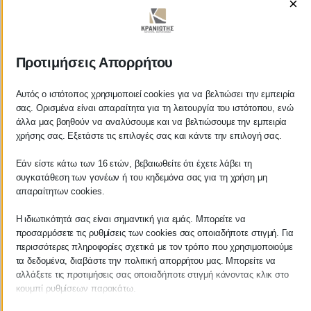
×
ΚΡΑΝΙΩΤΗΣ
Προτιμήσεις Απορρήτου
ΛΟΓΙΣΤΙΚΑ - ΦΟΡΟΤΕΧΝΙΚΑ
Αυτός ο ιστότοπος χρησιμοποιεί cookies για να βελτιώσει την εμπειρία
σας. Ορισμένα είναι απαραίτητα για τη λειτουργία του ιστότοπου, ενώ
Follow us on
άλλα μας βοηθούν να αναλύσουμε και να βελτιώσουμε την εμπειρία
χρήσης σας. Εξετάστε τις επιλογές σας και κάντε την επιλογή σας.
Εάν είστε κάτω των 16 ετών, βεβαιωθείτε ότι έχετε λάβει τη
συγκατάθεση των γονέων ή του κηδεμόνα σας για τη χρήση μη
απαραίτητων cookies.
ΚΕΝΤΡΙΚΟ
Η ιδιωτικότητά σας είναι σημαντική για εμάς. Μπορείτε να
προσαρμόσετε τις ρυθμίσεις των cookies σας οποιαδήποτε στιγμή. Για
Χρυσοστόμου Σμύρνης 55 & Θουκυδίδου
περισσότερες πληροφορίες σχετικά με τον τρόπο που χρησιμοποιούμε
τα δεδομένα, διαβάστε την πολιτική απορρήτου μας. Μπορείτε να
Καλαμάτα, 24100
αλλάξετε τις προτιμήσεις σας οποιαδήποτε στιγμή κάνοντας κλικ στο
Μεσσηνία, Ελλάδα
κουμπί ρυθμίσεων παρακάτω.