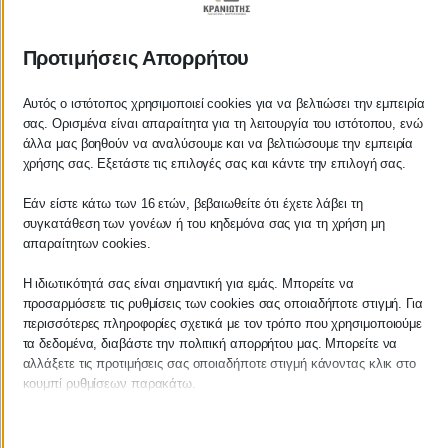
ΚΡΑΝΙΩΤΗΣ
Προτιμήσεις Απορρήτου
ΛΟΓΙΣΤΙΚΑ - ΦΟΡΟΤΕΧΝΙΚΑ
Αυτός ο ιστότοπος χρησιμοποιεί cookies για να βελτιώσει την εμπειρία
Follow us on
σας. Ορισμένα είναι απαραίτητα για τη λειτουργία του ιστότοπου, ενώ
άλλα μας βοηθούν να αναλύσουμε και να βελτιώσουμε την εμπειρία
χρήσης σας. Εξετάστε τις επιλογές σας και κάντε την επιλογή σας.
Εάν είστε κάτω των 16 ετών, βεβαιωθείτε ότι έχετε λάβει τη
ΚΕΝΤΡΙΚΟ
συγκατάθεση των γονέων ή του κηδεμόνα σας για τη χρήση μη
απαραίτητων cookies.
Χρυσοστόμου Σμύρνης 55 & Θουκυδίδου
Η ιδιωτικότητά σας είναι σημαντική για εμάς. Μπορείτε να
προσαρμόσετε τις ρυθμίσεις των cookies σας οποιαδήποτε στιγμή. Για
Καλαμάτα, 24100
περισσότερες πληροφορίες σχετικά με τον τρόπο που χρησιμοποιούμε
τα δεδομένα, διαβάστε την πολιτική απορρήτου μας. Μπορείτε να
Μεσσηνία, Ελλάδα
αλλάξετε τις προτιμήσεις σας οποιαδήποτε στιγμή κάνοντας κλικ στο
κουμπί ρυθμίσεων παρακάτω.
info@kraniotis.gr
Λάβετε υπόψη ότι εάν επιλέξετε να απενεργοποιήσετε ορισμένους
τύπους cookies, αυτό μπορεί να επηρεάσει την εμπειρία σας στον