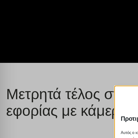
Μετρητά τέλος στις 
εφορίας με κάμερες
Προτι
Αυτός ο ι