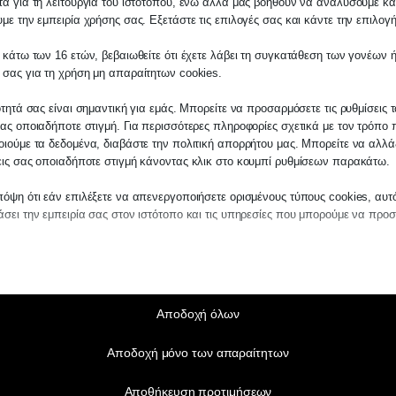
α για τη λειτουργία του ιστότοπου, ενώ άλλα μας βοηθούν να αναλύσουμε κα
με την εμπειρία χρήσης σας. Εξετάστε τις επιλογές σας και κάντε την επιλογ
 κάτω των 16 ετών, βεβαιωθείτε ότι έχετε λάβει τη συγκατάθεση των γονέων ή
 σας για τη χρήση μη απαραίτητων cookies.
ότητά σας είναι σημαντική για εμάς. Μπορείτε να προσαρμόσετε τις ρυθμίσεις 
ας οποιαδήποτε στιγμή. Για περισσότερες πληροφορίες σχετικά με τον τρόπο 
ιούμε τα δεδομένα, διαβάστε την πολιτική απορρήτου μας. Μπορείτε να αλλάξ
εις σας οποιαδήποτε στιγμή κάνοντας κλικ στο κουμπί ρυθμίσεων παρακάτω.
όψη ότι εάν επιλέξετε να απενεργοποιήσετε ορισμένους τύπους cookies, αυτ
σει την εμπειρία σας στον ιστότοπο και τις υπηρεσίες που μπορούμε να προ
αίτητα
ραίτητα cookies και υπηρεσίες επιτρέπουν βασικές λειτουργίες και είναι απα
ν ορθή λειτουργία του ιστότοπου. Αυτά τα cookies και υπηρεσίες δεν απαιτούν 
άθεση του χρήστη σύμφωνα με τον GDPR.
Αποδοχή όλων
Εμφάνιση λεπτομερειών
Αποδοχή μόνο των απαραίτητων
τικά
notice_accepted
τιστικά cookies συλλέγουν πληροφορίες χρήσης, επιτρέποντάς μας να αποκτ
Αποθήκευση προτιμήσεων