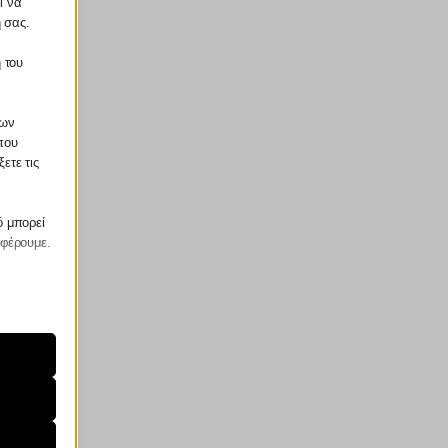
ι να
ή σας.
 του
των
που
ετε τις
ό μπορεί
σφέρουμε.
ραίτητα
τη
ήσουμε