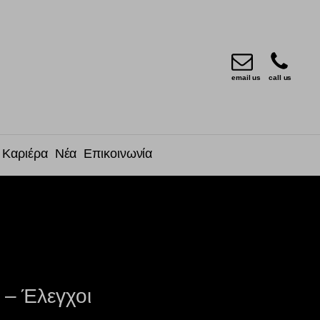
email us
call us
Καριέρα
Νέα
Επικοινωνία
 – Έλεγχοι