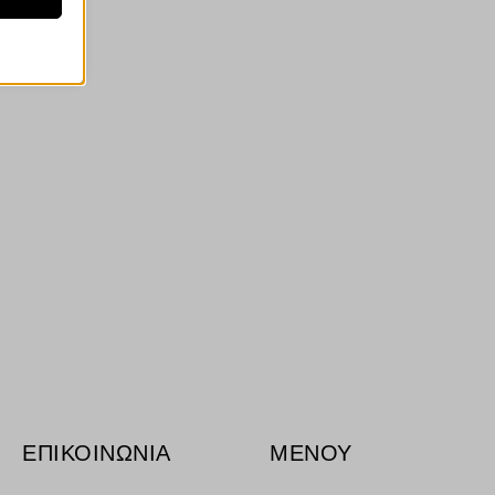
ν
ορους
ν, όπως
τουν σε
ΕΠΙΚΟΙΝΩΝΙΑ
ΜΕΝΟΥ