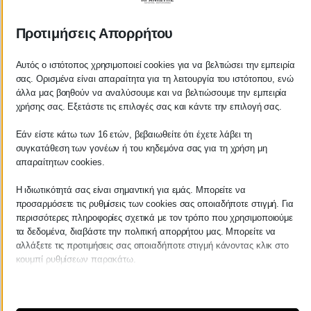
ΚΡΑΝΙΩΤΗΣ
ΛΟΓΙΣΤΙΚΑ - ΦΟΡΟΤΕΧΝΙΚΑ
Προτιμήσεις Απορρήτου
Follow us on
Αυτός ο ιστότοπος χρησιμοποιεί cookies για να βελτιώσει την εμπειρία
σας. Ορισμένα είναι απαραίτητα για τη λειτουργία του ιστότοπου, ενώ
άλλα μας βοηθούν να αναλύσουμε και να βελτιώσουμε την εμπειρία
χρήσης σας. Εξετάστε τις επιλογές σας και κάντε την επιλογή σας.
Εάν είστε κάτω των 16 ετών, βεβαιωθείτε ότι έχετε λάβει τη
ΚΕΝΤΡΙΚΟ
συγκατάθεση των γονέων ή του κηδεμόνα σας για τη χρήση μη
απαραίτητων cookies.
Χρυσοστόμου Σμύρνης 55 & Θουκυδίδου
Η ιδιωτικότητά σας είναι σημαντική για εμάς. Μπορείτε να
προσαρμόσετε τις ρυθμίσεις των cookies σας οποιαδήποτε στιγμή. Για
Καλαμάτα, 24100
περισσότερες πληροφορίες σχετικά με τον τρόπο που χρησιμοποιούμε
Μεσσηνία, Ελλάδα
τα δεδομένα, διαβάστε την πολιτική απορρήτου μας. Μπορείτε να
αλλάξετε τις προτιμήσεις σας οποιαδήποτε στιγμή κάνοντας κλικ στο
info@kraniotis.gr
κουμπί ρυθμίσεων παρακάτω.
Λάβετε υπόψη ότι εάν επιλέξετε να απενεργοποιήσετε ορισμένους
τύπους cookies, αυτό μπορεί να επηρεάσει την εμπειρία σας στον
ΥΠΟΚΑΤΑΣΤΗΜΑ