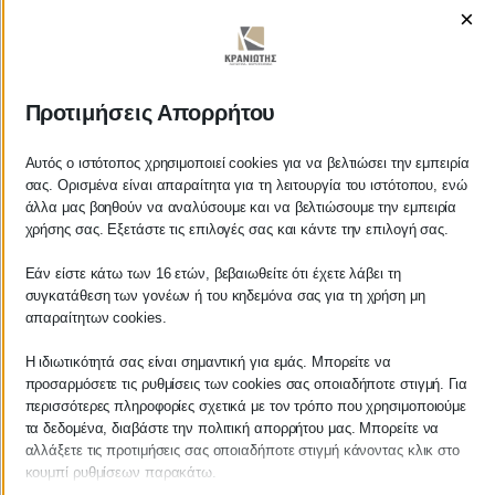
×
Προτιμήσεις Απορρήτου
ΚΡΑΝΙΩΤΗΣ
ΛΟΓΙΣΤΙΚΑ - ΦΟΡΟΤΕΧΝΙΚΑ
Αυτός ο ιστότοπος χρησιμοποιεί cookies για να βελτιώσει την εμπειρία
σας. Ορισμένα είναι απαραίτητα για τη λειτουργία του ιστότοπου, ενώ
άλλα μας βοηθούν να αναλύσουμε και να βελτιώσουμε την εμπειρία
Follow us on
χρήσης σας. Εξετάστε τις επιλογές σας και κάντε την επιλογή σας.
Εάν είστε κάτω των 16 ετών, βεβαιωθείτε ότι έχετε λάβει τη
συγκατάθεση των γονέων ή του κηδεμόνα σας για τη χρήση μη
απαραίτητων cookies.
ΚΕΝΤΡΙΚΟ
Η ιδιωτικότητά σας είναι σημαντική για εμάς. Μπορείτε να
προσαρμόσετε τις ρυθμίσεις των cookies σας οποιαδήποτε στιγμή. Για
Χρυσοστόμου Σμύρνης 55 & Θουκυδίδου
περισσότερες πληροφορίες σχετικά με τον τρόπο που χρησιμοποιούμε
τα δεδομένα, διαβάστε την πολιτική απορρήτου μας. Μπορείτε να
Καλαμάτα, 24100
αλλάξετε τις προτιμήσεις σας οποιαδήποτε στιγμή κάνοντας κλικ στο
κουμπί ρυθμίσεων παρακάτω.
Μεσσηνία, Ελλάδα