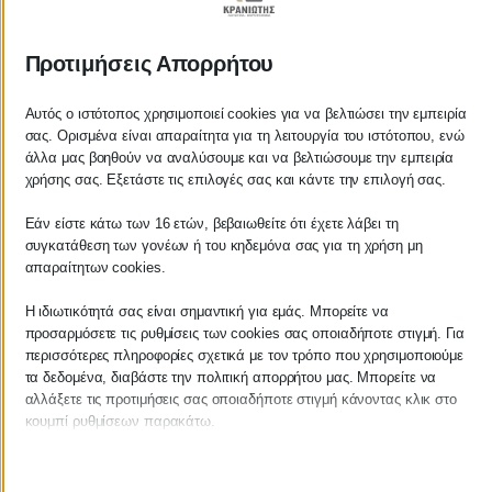
ΚΡΑΝΙΩΤΗΣ
Προτιμήσεις Απορρήτου
ΛΟΓΙΣΤΙΚΑ - ΦΟΡΟΤΕΧΝΙΚΑ
Αυτός ο ιστότοπος χρησιμοποιεί cookies για να βελτιώσει την εμπειρία
Follow us on
σας. Ορισμένα είναι απαραίτητα για τη λειτουργία του ιστότοπου, ενώ
άλλα μας βοηθούν να αναλύσουμε και να βελτιώσουμε την εμπειρία
χρήσης σας. Εξετάστε τις επιλογές σας και κάντε την επιλογή σας.
Εάν είστε κάτω των 16 ετών, βεβαιωθείτε ότι έχετε λάβει τη
ΚΕΝΤΡΙΚΟ
συγκατάθεση των γονέων ή του κηδεμόνα σας για τη χρήση μη
απαραίτητων cookies.
Χρυσοστόμου Σμύρνης 55 & Θουκυδίδου
Η ιδιωτικότητά σας είναι σημαντική για εμάς. Μπορείτε να
προσαρμόσετε τις ρυθμίσεις των cookies σας οποιαδήποτε στιγμή. Για
Καλαμάτα, 24100
περισσότερες πληροφορίες σχετικά με τον τρόπο που χρησιμοποιούμε
τα δεδομένα, διαβάστε την πολιτική απορρήτου μας. Μπορείτε να
Μεσσηνία, Ελλάδα
αλλάξετε τις προτιμήσεις σας οποιαδήποτε στιγμή κάνοντας κλικ στο
κουμπί ρυθμίσεων παρακάτω.
info@kraniotis.gr
Λάβετε υπόψη ότι εάν επιλέξετε να απενεργοποιήσετε ορισμένους
τύπους cookies, αυτό μπορεί να επηρεάσει την εμπειρία σας στον