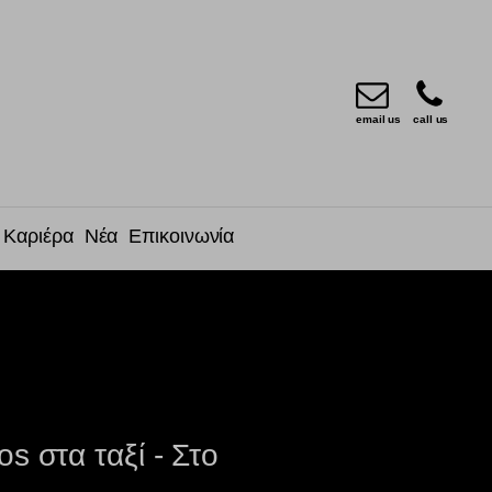
email us
call us
Καριέρα
Νέα
Επικοινωνία
s στα ταξί - Στο