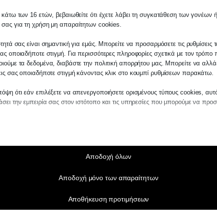
 κάτω των 16 ετών, βεβαιωθείτε ότι έχετε λάβει τη συγκατάθεση των γονέων ή
 σας για τη χρήση μη απαραίτητων cookies.
ότητά σας είναι σημαντική για εμάς. Μπορείτε να προσαρμόσετε τις ρυθμίσεις 
ας οποιαδήποτε στιγμή. Για περισσότερες πληροφορίες σχετικά με τον τρόπο 
ιούμε τα δεδομένα, διαβάστε την πολιτική απορρήτου μας. Μπορείτε να αλλάξ
εις σας οποιαδήποτε στιγμή κάνοντας κλικ στο κουμπί ρυθμίσεων παρακάτω.
όψη ότι εάν επιλέξετε να απενεργοποιήσετε ορισμένους τύπους cookies, αυτ
σει την εμπειρία σας στον ιστότοπο και τις υπηρεσίες που μπορούμε να προ
αίτητα
ραίτητα cookies και υπηρεσίες επιτρέπουν βασικές λειτουργίες και είναι απα
ν ορθή λειτουργία του ιστότοπου. Αυτά τα cookies και υπηρεσίες δεν απαιτούν 
άθεση του χρήστη σύμφωνα με τον GDPR.
Αποδοχή όλων
Εμφάνιση λεπτομερειών
Αποδοχή μόνο των απαραίτητων
τικά
notice_accepted
τιστικά cookies συλλέγουν πληροφορίες χρήσης, επιτρέποντάς μας να αποκτ
Αποθήκευση προτιμήσεων
ς για το πώς αλληλεπιδρούν οι επισκέπτες με τον ιστότοπό μας.
SSID
Εμφάνιση λεπτομερειών