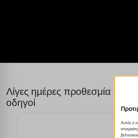
Λίγες ημέρες προθεσμία για τ
οδηγοί
Προτι
Αυτός ο ι
απαραίτητ
βελτιώσου