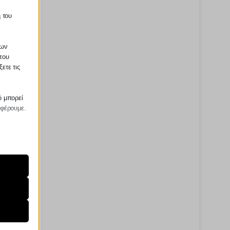
 του
των
που
ετε τις
ό μπορεί
σφέρουμε.
ραίτητα
τη
ήσουμε