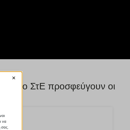
×
ξί - Στο ΣτΕ προσφεύγουν οι
ναι
ι να
ή σας.