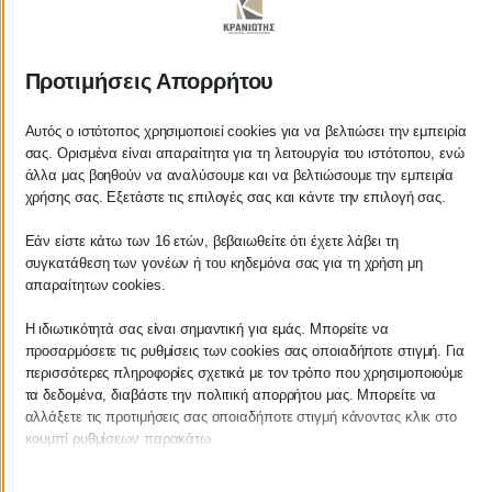
ΚΡΑΝΙΩΤΗΣ
Προτιμήσεις Απορρήτου
ΛΟΓΙΣΤΙΚΑ - ΦΟΡΟΤΕΧΝΙΚΑ
Αυτός ο ιστότοπος χρησιμοποιεί cookies για να βελτιώσει την εμπειρία
σας. Ορισμένα είναι απαραίτητα για τη λειτουργία του ιστότοπου, ενώ
Follow us on
άλλα μας βοηθούν να αναλύσουμε και να βελτιώσουμε την εμπειρία
χρήσης σας. Εξετάστε τις επιλογές σας και κάντε την επιλογή σας.
Εάν είστε κάτω των 16 ετών, βεβαιωθείτε ότι έχετε λάβει τη
συγκατάθεση των γονέων ή του κηδεμόνα σας για τη χρήση μη
ΚΕΝΤΡΙΚΟ
απαραίτητων cookies.
Η ιδιωτικότητά σας είναι σημαντική για εμάς. Μπορείτε να
Χρυσοστόμου Σμύρνης 55 & Θουκυδίδου
προσαρμόσετε τις ρυθμίσεις των cookies σας οποιαδήποτε στιγμή. Για
περισσότερες πληροφορίες σχετικά με τον τρόπο που χρησιμοποιούμε
Καλαμάτα, 24100
τα δεδομένα, διαβάστε την πολιτική απορρήτου μας. Μπορείτε να
αλλάξετε τις προτιμήσεις σας οποιαδήποτε στιγμή κάνοντας κλικ στο
Μεσσηνία, Ελλάδα
κουμπί ρυθμίσεων παρακάτω.
info@kraniotis.gr
Λάβετε υπόψη ότι εάν επιλέξετε να απενεργοποιήσετε ορισμένους