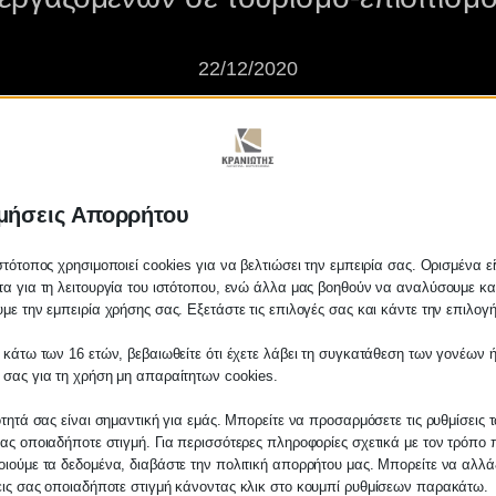
22/12/2020
μήσεις Απορρήτου
στότοπος χρησιμοποιεί cookies για να βελτιώσει την εμπειρία σας. Ορισμένα εί
α για τη λειτουργία του ιστότοπου, ενώ άλλα μας βοηθούν να αναλύσουμε κα
με την εμπειρία χρήσης σας. Εξετάστε τις επιλογές σας και κάντε την επιλογ
ατφόρμα έκτακτης μηνιαίας αποζημίωσης εποχικά εργαζομένων σε 
 κάτω των 16 ετών, βεβαιωθείτε ότι έχετε λάβει τη συγκατάθεση των γονέων ή
 σας για τη χρήση μη απαραίτητων cookies.
ότητά σας είναι σημαντική για εμάς. Μπορείτε να προσαρμόσετε τις ρυθμίσεις 
ας οποιαδήποτε στιγμή. Για περισσότερες πληροφορίες σχετικά με τον τρόπο 
ιούμε τα δεδομένα, διαβάστε την πολιτική απορρήτου μας. Μπορείτε να αλλάξ
εις σας οποιαδήποτε στιγμή κάνοντας κλικ στο κουμπί ρυθμίσεων παρακάτω.