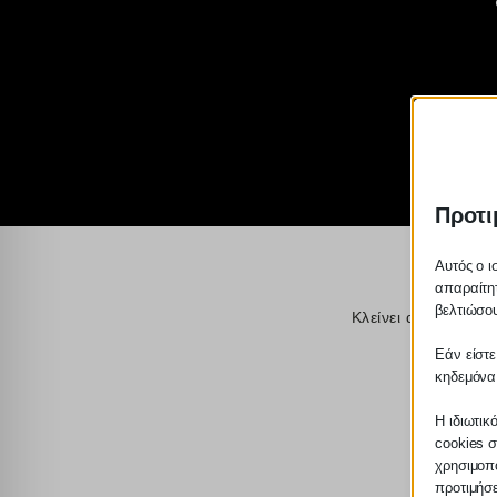
Προτι
Αυτός ο ι
απαραίτητ
βελτιώσου
Κλείνει αύριο η πλ
Εάν είστε
κηδεμόνα
Η ιδιωτικ
cookies σ
χρησιμοπο
προτιμήσ