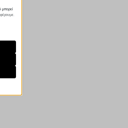
ό μπορεί
σφέρουμε.
ραίτητα
τη
ήσουμε
ν
ορους