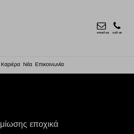
email us
call us
Καριέρα
Νέα
Επικοινωνία
ημίωσης εποχικά
ό