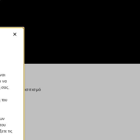
×
ναι
ι να
ή σας.
τουρισμό-επισιτισμό
 του
των
που
ετε τις